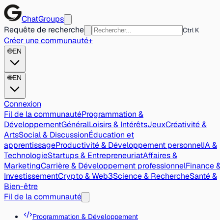
ChatGroups
Requête de recherche
Ctrl K
Créer une communauté
+
🌐
EN
🌐
EN
Connexion
Fil de la communauté
Programmation &
Développement
Général
Loisirs & Intérêts
Jeux
Créativité &
Arts
Social & Discussion
Éducation et
apprentissage
Productivité & Développement personnel
IA &
Technologie
Startups & Entrepreneuriat
Affaires &
Marketing
Carrière & Développement professionnel
Finance 
Investissement
Crypto & Web3
Science & Recherche
Santé &
Bien-être
Fil de la communauté
Programmation & Développement