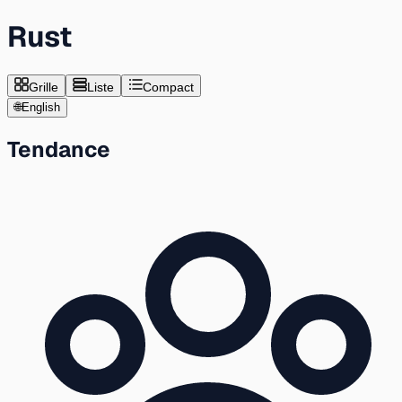
Rust
Grille
Liste
Compact
🌐
English
Tendance