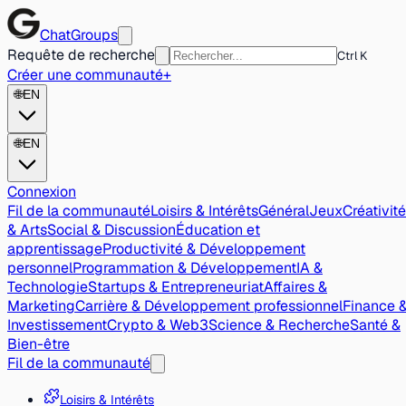
ChatGroups
Requête de recherche
Ctrl K
Créer une communauté
+
🌐
EN
🌐
EN
Connexion
Fil de la communauté
Loisirs & Intérêts
Général
Jeux
Créativité
& Arts
Social & Discussion
Éducation et
apprentissage
Productivité & Développement
personnel
Programmation & Développement
IA &
Technologie
Startups & Entrepreneuriat
Affaires &
Marketing
Carrière & Développement professionnel
Finance 
Investissement
Crypto & Web3
Science & Recherche
Santé &
Bien-être
Fil de la communauté
Loisirs & Intérêts