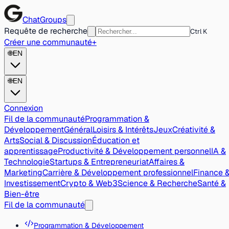
ChatGroups
Requête de recherche
Ctrl K
Créer une communauté
+
🌐
EN
🌐
EN
Connexion
Fil de la communauté
Programmation &
Développement
Général
Loisirs & Intérêts
Jeux
Créativité &
Arts
Social & Discussion
Éducation et
apprentissage
Productivité & Développement personnel
IA &
Technologie
Startups & Entrepreneuriat
Affaires &
Marketing
Carrière & Développement professionnel
Finance 
Investissement
Crypto & Web3
Science & Recherche
Santé &
Bien-être
Fil de la communauté
Programmation & Développement