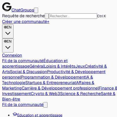
ChatGroups
Requête de recherche
Ctrl K
Créer une communauté
+
🌐
EN
🌐
EN
Connexion
Fil de la communauté
Éducation et
apprentissage
Général
Loisirs & Intérêts
Jeux
Créativité &
Arts
Social & Discussion
Productivité & Développement
personnel
Programmation & Développement
IA &
Technologie
Startups & Entrepreneuriat
Affaires &
Marketing
Carrière & Développement professionnel
Finance 
Investissement
Crypto & Web3
Science & Recherche
Santé &
Bien-être
Fil de la communauté
Éducation et apprentissage