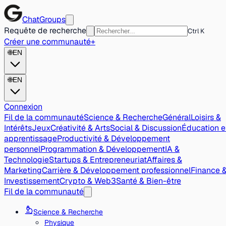
ChatGroups
Requête de recherche
Ctrl K
Créer une communauté
+
🌐
EN
🌐
EN
Connexion
Fil de la communauté
Science & Recherche
Général
Loisirs &
Intérêts
Jeux
Créativité & Arts
Social & Discussion
Éducation e
apprentissage
Productivité & Développement
personnel
Programmation & Développement
IA &
Technologie
Startups & Entrepreneuriat
Affaires &
Marketing
Carrière & Développement professionnel
Finance 
Investissement
Crypto & Web3
Santé & Bien-être
Fil de la communauté
Science & Recherche
Physique