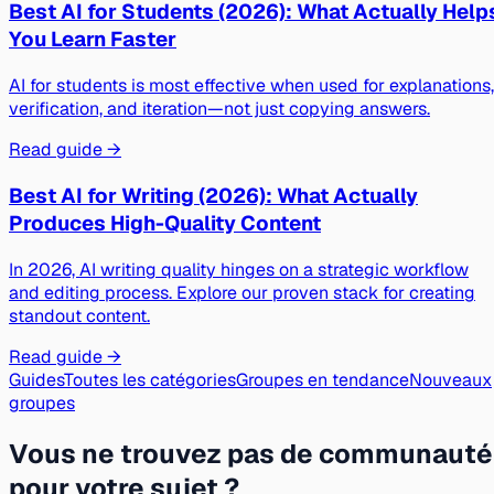
Best AI for Students (2026): What Actually Help
You Learn Faster
AI for students is most effective when used for explanations,
verification, and iteration—not just copying answers.
Read guide →
Best AI for Writing (2026): What Actually
Produces High-Quality Content
In 2026, AI writing quality hinges on a strategic workflow
and editing process. Explore our proven stack for creating
standout content.
Read guide →
Guides
Toutes les catégories
Groupes en tendance
Nouveaux
groupes
Vous ne trouvez pas de communauté
pour votre sujet ?