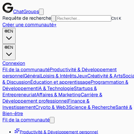
ChatGroups
Requête de recherche
Ctrl K
Créer une communauté
+
🌐
EN
🌐
EN
Connexion
Fil de la communauté
Productivité & Développement
personnel
Général
Loisirs & Intérêts
Jeux
Créativité & Arts
Socia
& Discussion
Éducation et apprentissage
Programmation &
Développement
IA & Technologie
Startups &
Entrepreneuriat
Affaires & Marketing
Carrière &
Développement professionnel
Finance &
Investissement
Crypto & Web3
Science & Recherche
Santé &
Bien-être
Fil de la communauté
Productivité & Développement personnel