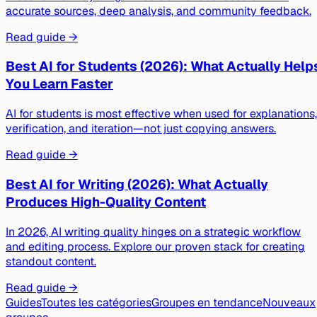
accurate sources, deep analysis, and community feedback.
Read guide →
Best AI for Students (2026): What Actually Help
You Learn Faster
AI for students is most effective when used for explanations,
verification, and iteration—not just copying answers.
Read guide →
Best AI for Writing (2026): What Actually
Produces High-Quality Content
In 2026, AI writing quality hinges on a strategic workflow
and editing process. Explore our proven stack for creating
standout content.
Read guide →
Guides
Toutes les catégories
Groupes en tendance
Nouveaux