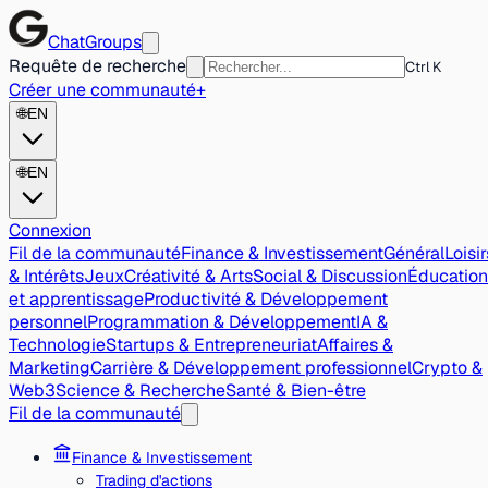
ChatGroups
Requête de recherche
Ctrl K
Créer une communauté
+
🌐
EN
🌐
EN
Connexion
Fil de la communauté
Finance & Investissement
Général
Loisir
& Intérêts
Jeux
Créativité & Arts
Social & Discussion
Éducation
et apprentissage
Productivité & Développement
personnel
Programmation & Développement
IA &
Technologie
Startups & Entrepreneuriat
Affaires &
Marketing
Carrière & Développement professionnel
Crypto &
Web3
Science & Recherche
Santé & Bien-être
Fil de la communauté
Finance & Investissement
Trading d'actions