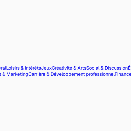
ral
Loisirs & Intérêts
Jeux
Créativité & Arts
Social & Discussion
É
es & Marketing
Carrière & Développement professionnel
Finance