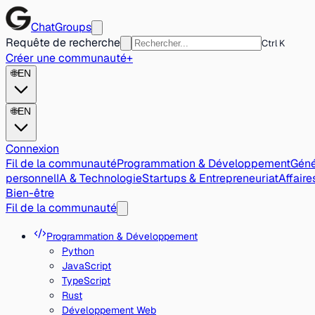
ChatGroups
Requête de recherche
Ctrl K
Créer une communauté
+
🌐
EN
🌐
EN
Connexion
Fil de la communauté
Programmation & Développement
Géné
personnel
IA & Technologie
Startups & Entrepreneuriat
Affair
Bien-être
Fil de la communauté
Programmation & Développement
Python
JavaScript
TypeScript
Rust
Développement Web