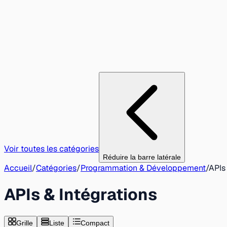
Voir toutes les catégories
Réduire la barre latérale
Accueil
/
Catégories
/
Programmation & Développement
/
APIs
APIs & Intégrations
Grille
Liste
Compact