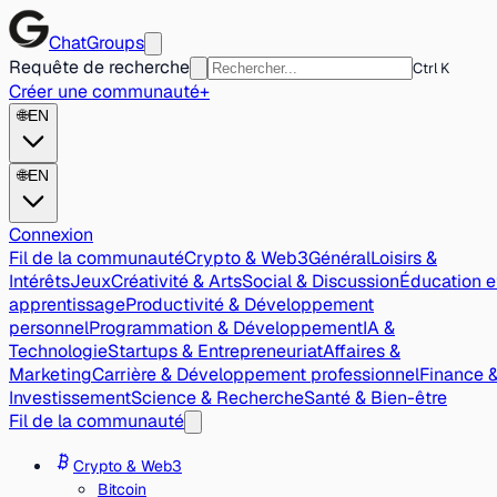
ChatGroups
Requête de recherche
Ctrl K
Créer une communauté
+
🌐
EN
🌐
EN
Connexion
Fil de la communauté
Crypto & Web3
Général
Loisirs &
Intérêts
Jeux
Créativité & Arts
Social & Discussion
Éducation e
apprentissage
Productivité & Développement
personnel
Programmation & Développement
IA &
Technologie
Startups & Entrepreneuriat
Affaires &
Marketing
Carrière & Développement professionnel
Finance 
Investissement
Science & Recherche
Santé & Bien-être
Fil de la communauté
Crypto & Web3
Bitcoin