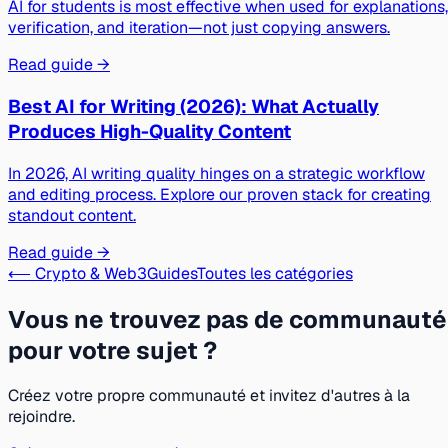
AI for students is most effective when used for explanations,
verification, and iteration—not just copying answers.
Read guide →
Best AI for Writing (2026): What Actually
Produces High-Quality Content
In 2026, AI writing quality hinges on a strategic workflow
and editing process. Explore our proven stack for creating
standout content.
Read guide →
⟵ Crypto & Web3
Guides
Toutes les catégories
Vous ne trouvez pas de communauté
pour votre sujet ?
Créez votre propre communauté et invitez d'autres à la
rejoindre.