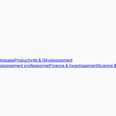
ntissage
Productivité & Développement
veloppement professionnel
Finance & Investissement
Science 