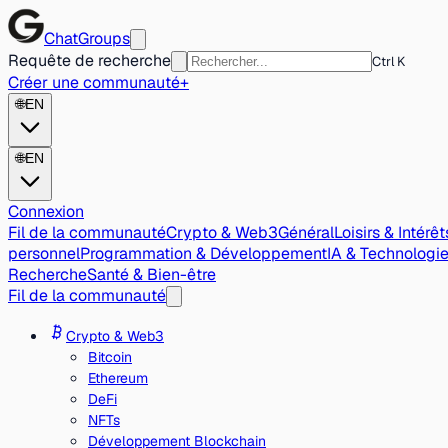
ChatGroups
Requête de recherche
Ctrl K
Créer une communauté
+
🌐
EN
🌐
EN
Connexion
Fil de la communauté
Crypto & Web3
Général
Loisirs & Intérêt
personnel
Programmation & Développement
IA & Technologi
Recherche
Santé & Bien-être
Fil de la communauté
Crypto & Web3
Bitcoin
Ethereum
DeFi
NFTs
Développement Blockchain