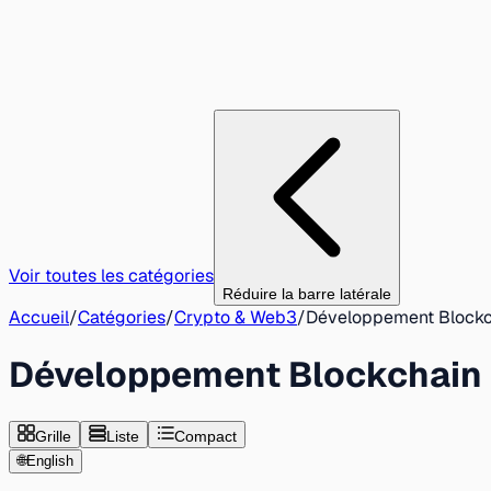
Voir toutes les catégories
Réduire la barre latérale
Accueil
/
Catégories
/
Crypto & Web3
/
Développement Blockc
Développement Blockchain
Grille
Liste
Compact
🌐
English