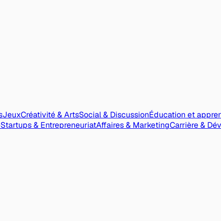
s
Jeux
Créativité & Arts
Social & Discussion
Éducation et appre
e
Startups & Entrepreneuriat
Affaires & Marketing
Carrière & Dé