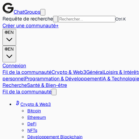
ChatGroups
Requête de recherche
Ctrl K
Créer une communauté
+
🌐
EN
🌐
EN
Connexion
Fil de la communauté
Crypto & Web3
Général
Loisirs & Intérêt
personnel
Programmation & Développement
IA & Technologi
Recherche
Santé & Bien-être
Fil de la communauté
Crypto & Web3
Bitcoin
Ethereum
DeFi
NFTs
Développement Blockchain