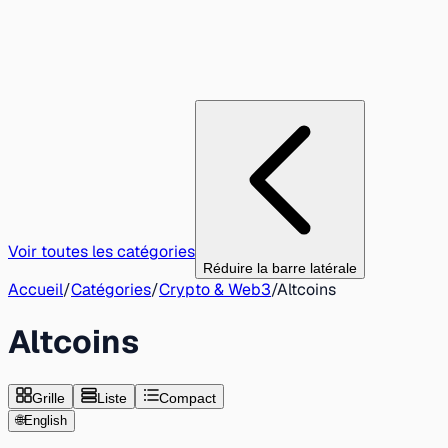
Voir toutes les catégories
Réduire la barre latérale
Accueil
/
Catégories
/
Crypto & Web3
/
Altcoins
Altcoins
Grille
Liste
Compact
🌐
English