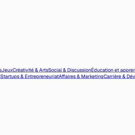
s
Jeux
Créativité & Arts
Social & Discussion
Éducation et appre
e
Startups & Entrepreneuriat
Affaires & Marketing
Carrière & Dé