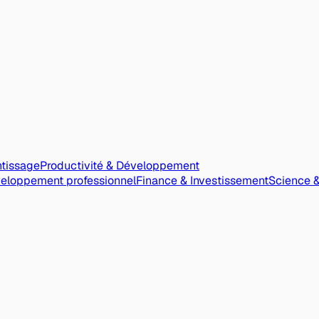
ntissage
Productivité & Développement
veloppement professionnel
Finance & Investissement
Science 