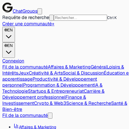
ChatGroups
Requête de recherche
Ctrl K
Créer une communauté
+
🌐
EN
🌐
EN
Connexion
Fil de la communauté
Affaires & Marketing
Général
Loisirs &
Intérêts
Jeux
Créativité & Arts
Social & Discussion
Éducation e
apprentissage
Productivité & Développement
personnel
Programmation & Développement
IA &
Technologie
Startups & Entrepreneuriat
Carrière &
Développement professionnel
Finance &
Investissement
Crypto & Web3
Science & Recherche
Santé &
Bien-être
Fil de la communauté
Affaires & Marketing