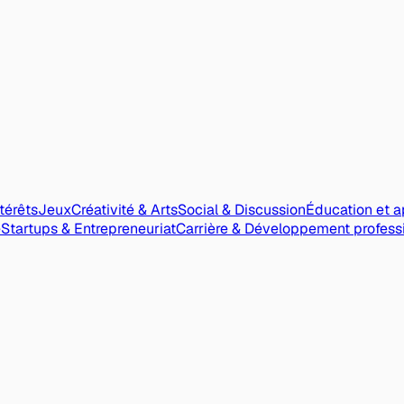
ntérêts
Jeux
Créativité & Arts
Social & Discussion
Éducation et a
e
Startups & Entrepreneuriat
Carrière & Développement profess