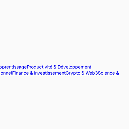
pprentissage
Productivité & Développement
ionnel
Finance & Investissement
Crypto & Web3
Science &