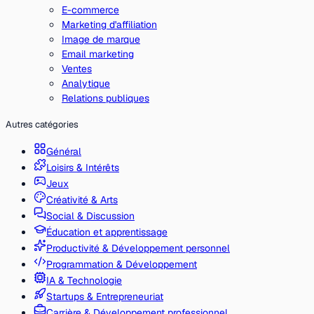
E-commerce
Marketing d'affiliation
Image de marque
Email marketing
Ventes
Analytique
Relations publiques
Autres catégories
Général
Loisirs & Intérêts
Jeux
Créativité & Arts
Social & Discussion
Éducation et apprentissage
Productivité & Développement personnel
Programmation & Développement
IA & Technologie
Startups & Entrepreneuriat
Carrière & Développement professionnel