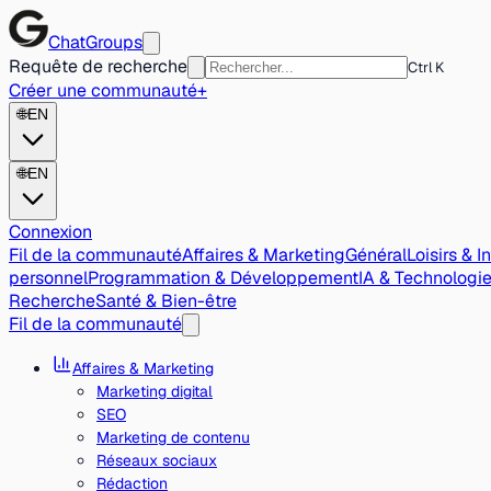
ChatGroups
Requête de recherche
Ctrl K
Créer une communauté
+
🌐
EN
🌐
EN
Connexion
Fil de la communauté
Affaires & Marketing
Général
Loisirs & I
personnel
Programmation & Développement
IA & Technologi
Recherche
Santé & Bien-être
Fil de la communauté
Affaires & Marketing
Marketing digital
SEO
Marketing de contenu
Réseaux sociaux
Rédaction