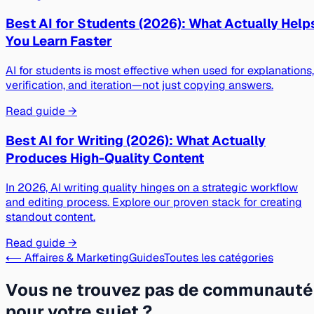
Best AI for Students (2026): What Actually Help
You Learn Faster
AI for students is most effective when used for explanations,
verification, and iteration—not just copying answers.
Read guide →
Best AI for Writing (2026): What Actually
Produces High-Quality Content
In 2026, AI writing quality hinges on a strategic workflow
and editing process. Explore our proven stack for creating
standout content.
Read guide →
⟵ Affaires & Marketing
Guides
Toutes les catégories
Vous ne trouvez pas de communauté
pour votre sujet ?