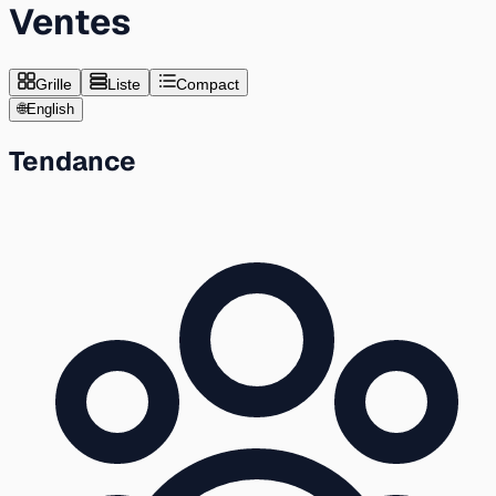
Ventes
Grille
Liste
Compact
🌐
English
Tendance