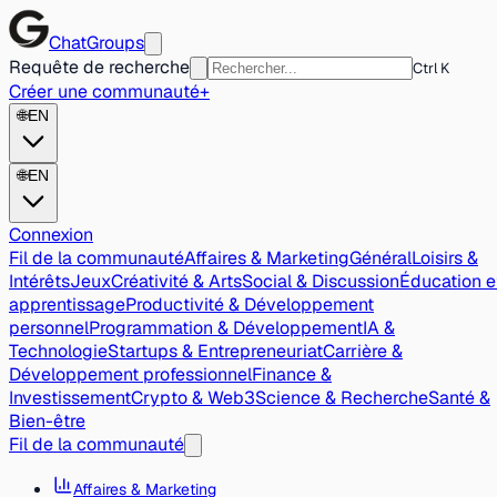
ChatGroups
Requête de recherche
Ctrl K
Créer une communauté
+
🌐
EN
🌐
EN
Connexion
Fil de la communauté
Affaires & Marketing
Général
Loisirs &
Intérêts
Jeux
Créativité & Arts
Social & Discussion
Éducation e
apprentissage
Productivité & Développement
personnel
Programmation & Développement
IA &
Technologie
Startups & Entrepreneuriat
Carrière &
Développement professionnel
Finance &
Investissement
Crypto & Web3
Science & Recherche
Santé &
Bien-être
Fil de la communauté
Affaires & Marketing