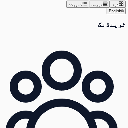
گرڈ
فہرست
کمپیکٹ
English
🌐
ٹرینڈنگ