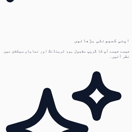
اپنی کمیونٹی بڑھائیں
جیسے جیسے آپ کا گروپ مقبول ہو، ٹرینڈنگ اور نمایاں سیکشن میں
نظر آئیں۔