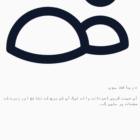
دریافت ہوں
آپ جیسے گروپ ڈھونڈنے والے لوگ آپ کو سرچ کے نتائج اور زمرے کے
صفحات پر ملیں گے۔