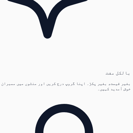
بالکل مفت
بغیر قیمت، بغیر پکڑ۔ اپنا گروپ درج کریں اور منٹوں میں ممبران
خوش آمدید کہیں۔