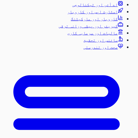
اے آئی اور ٹیکنالوجی
اسٹارٹ اپس اور کاروبار
کاروبار اور مارکیٹنگ
کیریئر اور پیشہ ورانہ ترقی
مالیات اور سرمایہ کاری
سائنس اور تحقیق
صحت اور تندرستی