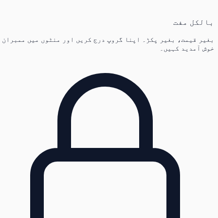
بالکل مفت
بغیر قیمت، بغیر پکڑ۔ اپنا گروپ درج کریں اور منٹوں میں ممبران
خوش آمدید کہیں۔