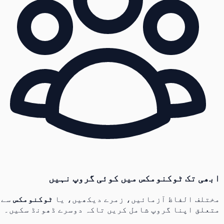
ابھی تک ٹوکنومکس میں کوئی گروپ نہیں
مختلف الفاظ آزمائیں، زمرے دیکھیں، یا
ٹوکنومکس
سے
متعلق اپنا گروپ شامل کریں تاکہ دوسرے ڈھونڈ سکیں۔