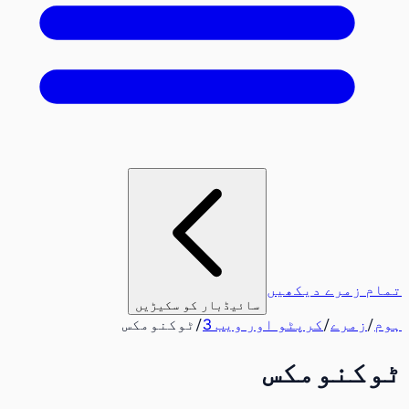
تمام زمرے دیکھیں
سائیڈبار کو سکیڑیں
ہوم
/
زمرے
/
کرپٹو اور ویب 3
/
ٹوکنومکس
ٹوکنومکس