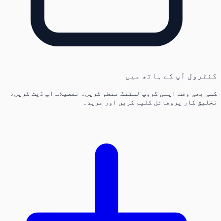
کنٹرول آپ کے ہاتھ میں
کسی بھی وقت اپنی گروپ لسٹنگ منظم کریں۔ تفصیلات اپ ڈیٹ کریں،
تخلیق کار پروفائل کلیم کریں اور مزید۔