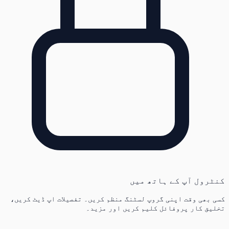
کنٹرول آپ کے ہاتھ میں
کسی بھی وقت اپنی گروپ لسٹنگ منظم کریں۔ تفصیلات اپ ڈیٹ کریں،
تخلیق کار پروفائل کلیم کریں اور مزید۔