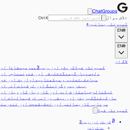
ChatGroups
تلاش سوال
Ctrl K
کمیونٹی بنائیں
+
EN
🌐
EN
🌐
لاگ ان
کمیونٹی فیڈ
کرپٹو اور ویب 3
عمومی
مشاغل اور
دلچسپیاں
گیمنگ
تخلیقی اور فنون
سماجی اور
مباحثہ
تعلیم و سیکھنا
پیداواریت اور خود
بہتری
پروگرامنگ اور ترقی
اے آئی اور
ٹیکنالوجی
اسٹارٹ اپس اور کاروبار
کاروبار اور
مارکیٹنگ
کیریئر اور پیشہ ورانہ ترقی
مالیات اور
سرمایہ کاری
سائنس اور تحقیق
صحت اور تندرستی
کمیونٹی فیڈ
کرپٹو اور ویب 3
بٹ کوائن