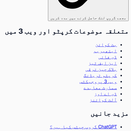
مجھے گروپ لنک حاصل کرنے میں مدد کریں
متعلقہ موضوعات کرپٹو اور ویب 3 میں
بٹ کوائن
ایتھیریم
ڈی فائی
این ایف ٹیز
بلاک چین ترقی
کرپٹو ٹریڈنگ
ویب 3 پروجیکٹس
سمارٹ معاہدے
ڈی اے اوز
آلٹ کوائنز
مزید جانیں
ChatGPT گروپ چیٹس کیا ہیں؟