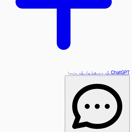
ChatGPT گروپ شامل کریں
یا