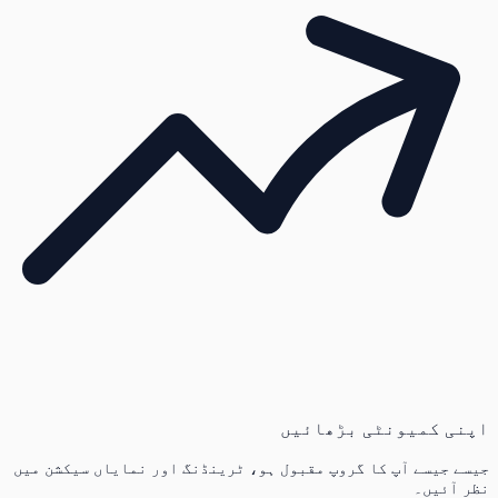
اپنی کمیونٹی بڑھائیں
جیسے جیسے آپ کا گروپ مقبول ہو، ٹرینڈنگ اور نمایاں سیکشن میں
نظر آئیں۔