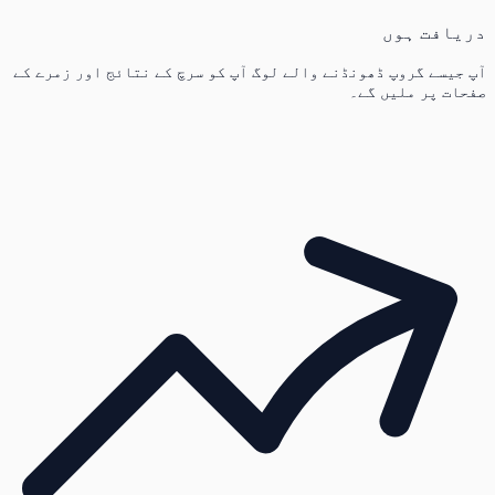
دریافت ہوں
آپ جیسے گروپ ڈھونڈنے والے لوگ آپ کو سرچ کے نتائج اور زمرے کے
صفحات پر ملیں گے۔