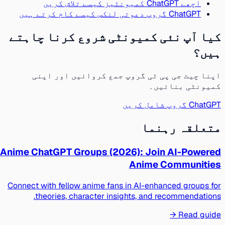
اچھے ChatGPT کمیونٹیز کیسے تلاش کریں
ChatGPT گروپ دعوتی لنکس کیسے کام کرتے ہیں
کیا آپ نئی کمیونٹی شروع کرنا چاہتے
ہیں؟
اپنا چیٹ جی پی ٹی گروپ جمع کروائیں اور اپنی
کمیونٹی بنائیں۔
ChatGPT گروپ شامل کریں
متعلقہ رہنما
Anime ChatGPT Groups (2026): Join AI-Powered
Anime Communities
Connect with fellow anime fans in AI-enhanced groups for
theories, character insights, and recommendations.
Read guide →