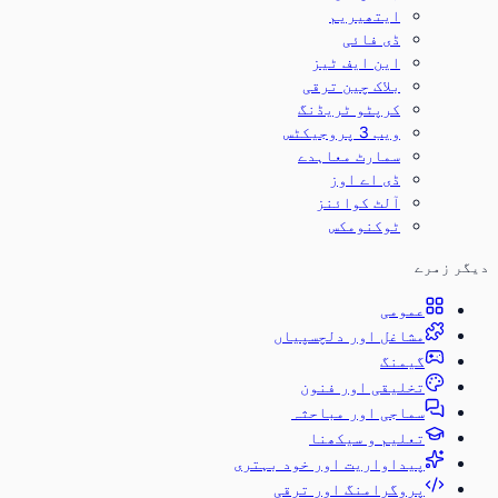
ایتھیریم
ڈی فائی
این ایف ٹیز
بلاک چین ترقی
کرپٹو ٹریڈنگ
ویب 3 پروجیکٹس
سمارٹ معاہدے
ڈی اے اوز
آلٹ کوائنز
ٹوکنومکس
دیگر زمرے
عمومی
مشاغل اور دلچسپیاں
گیمنگ
تخلیقی اور فنون
سماجی اور مباحثہ
تعلیم و سیکھنا
پیداواریت اور خود بہتری
پروگرامنگ اور ترقی