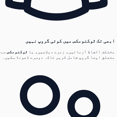
ابھی تک ٹوکنومکس میں کوئی گروپ نہیں
مختلف الفاظ آزمائیں، زمرے دیکھیں، یا
ٹوکنومکس
سے
متعلق اپنا گروپ شامل کریں تاکہ دوسرے ڈھونڈ سکیں۔