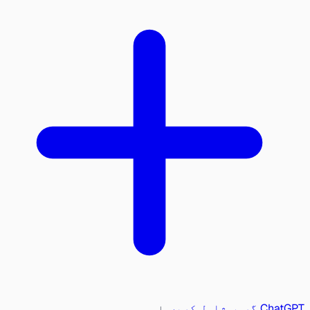
ChatGPT گروپ شامل کریں
یا