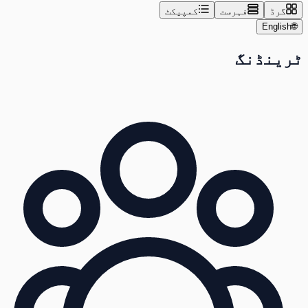
گرڈ
فہرست
کمپیکٹ
English
🌐
ٹرینڈنگ