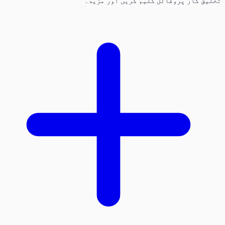
تخلیق کار پروفائل کلیم کریں اور مزید۔