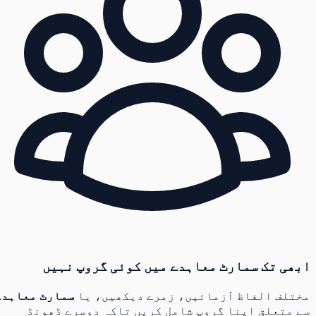
ابھی تک سمارٹ معاہدے میں کوئی گروپ نہیں
مختلف الفاظ آزمائیں، زمرے دیکھیں، یا
سمارٹ معاہدے
سے متعلق اپنا گروپ شامل کریں تاکہ دوسرے ڈھونڈ