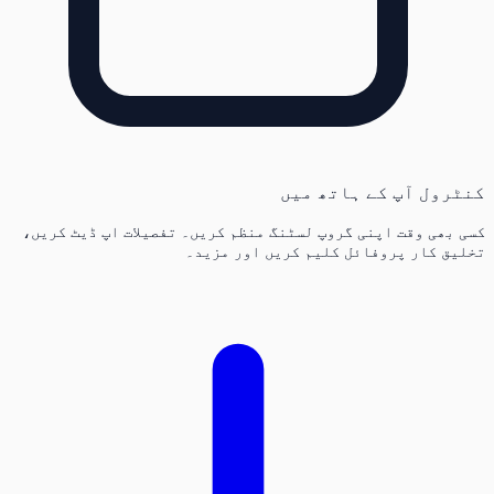
کنٹرول آپ کے ہاتھ میں
کسی بھی وقت اپنی گروپ لسٹنگ منظم کریں۔ تفصیلات اپ ڈیٹ کریں،
تخلیق کار پروفائل کلیم کریں اور مزید۔