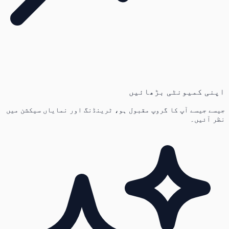
اپنی کمیونٹی بڑھائیں
جیسے جیسے آپ کا گروپ مقبول ہو، ٹرینڈنگ اور نمایاں سیکشن میں
نظر آئیں۔