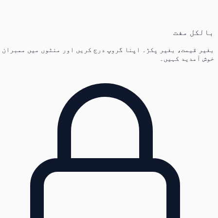
بالکل مفت
بغیر قیمت، بغیر پکڑ۔ اپنا گروپ درج کریں اور منٹوں میں ممبران
خوش آمدید کہیں۔