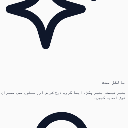
بالکل مفت
بغیر قیمت، بغیر پکڑ۔ اپنا گروپ درج کریں اور منٹوں میں ممبران
خوش آمدید کہیں۔