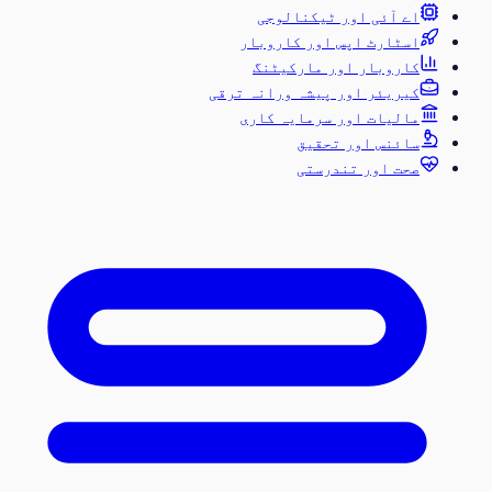
اے آئی اور ٹیکنالوجی
اسٹارٹ اپس اور کاروبار
کاروبار اور مارکیٹنگ
کیریئر اور پیشہ ورانہ ترقی
مالیات اور سرمایہ کاری
سائنس اور تحقیق
صحت اور تندرستی