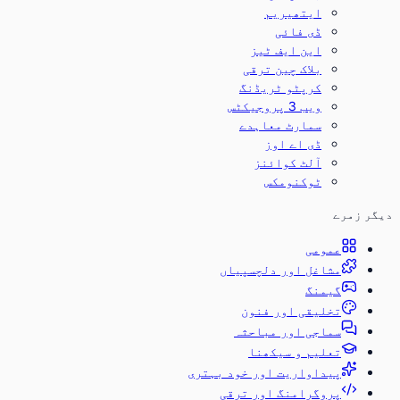
ایتھیریم
ڈی فائی
این ایف ٹیز
بلاک چین ترقی
کرپٹو ٹریڈنگ
ویب 3 پروجیکٹس
سمارٹ معاہدے
ڈی اے اوز
آلٹ کوائنز
ٹوکنومکس
دیگر زمرے
عمومی
مشاغل اور دلچسپیاں
گیمنگ
تخلیقی اور فنون
سماجی اور مباحثہ
تعلیم و سیکھنا
پیداواریت اور خود بہتری
پروگرامنگ اور ترقی