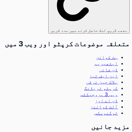
مجھے گروپ لنک حاصل کرنے میں مدد کریں
متعلقہ موضوعات کرپٹو اور ویب 3 میں
بٹ کوائن
ایتھیریم
ڈی فائی
این ایف ٹیز
بلاک چین ترقی
کرپٹو ٹریڈنگ
ویب 3 پروجیکٹس
ڈی اے اوز
آلٹ کوائنز
ٹوکنومکس
مزید جانیں