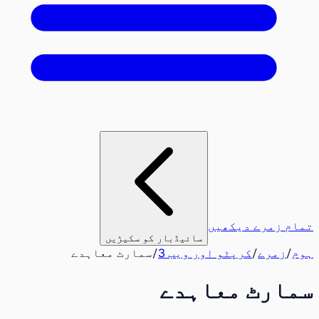
تمام زمرے دیکھیں
سائیڈبار کو سکیڑیں
ہوم
/
زمرے
/
کرپٹو اور ویب 3
/
سمارٹ معاہدے
سمارٹ معاہدے