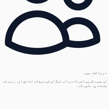
دریافت ہوں
آپ جیسے گروپ ڈھونڈنے والے لوگ آپ کو سرچ کے نتائج اور زمرے کے
صفحات پر ملیں گے۔