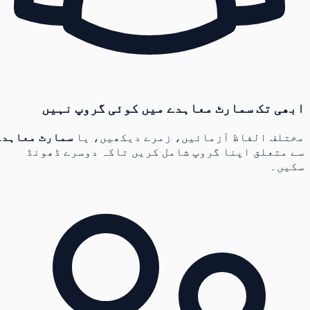
ابھی تک سمارٹ معاہدے میں کوئی گروپ نہیں
مختلف الفاظ آزمائیں، زمرے دیکھیں، یا
سمارٹ معاہدے
سے متعلق اپنا گروپ شامل کریں تاکہ دوسرے ڈھونڈ
سکیں۔