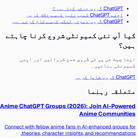
ChatGPT گروپ چیٹس کیا ہیں؟
اچھے ChatGPT کمیونٹیز کیسے تلاش کریں
ChatGPT گروپ دعوتی لنکس کیسے کام کرتے ہیں
کیا آپ نئی کمیونٹی شروع کرنا چاہتے
ہیں؟
اپنا چیٹ جی پی ٹی گروپ جمع کروائیں اور اپنی
کمیونٹی بنائیں۔
ChatGPT گروپ شامل کریں
متعلقہ رہنما
Anime ChatGPT Groups (2026): Join AI-Powered
Anime Communities
Connect with fellow anime fans in AI-enhanced groups for
theories, character insights, and recommendations.