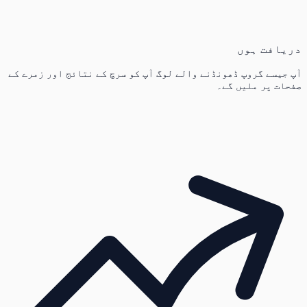
دریافت ہوں
آپ جیسے گروپ ڈھونڈنے والے لوگ آپ کو سرچ کے نتائج اور زمرے کے
صفحات پر ملیں گے۔