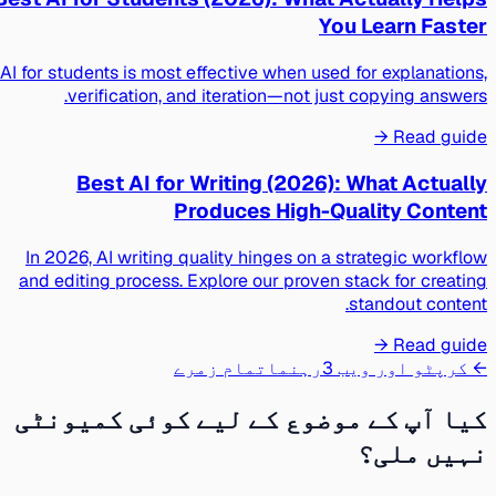
You Learn Faster
AI for students is most effective when used for explanations,
verification, and iteration—not just copying answers.
Read guide →
Best AI for Writing (2026): What Actually
Produces High-Quality Content
In 2026, AI writing quality hinges on a strategic workflow
and editing process. Explore our proven stack for creating
standout content.
Read guide →
← کرپٹو اور ویب 3
رہنما
تمام زمرے
کیا آپ کے موضوع کے لیے کوئی کمیونٹی
نہیں ملی؟