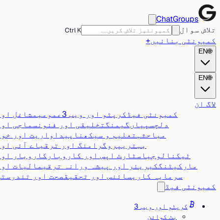
ChatGroups
تلاش سوال
Ctrl K
کمیونٹی بنائیں
+
EN
🌐
EN
🌐
لاگ ان
کمیونٹی فیڈ
کرپٹو اور ویب 3
عمومی
مشاغل اور
دلچسپیاں
گیمنگ
تخلیقی اور فنون
سماجی اور
مباحثہ
تعلیم و سیکھنا
پیداواریت اور خود
بہتری
پروگرامنگ اور ترقی
اے آئی اور
ٹیکنالوجی
اسٹارٹ اپس اور کاروبار
کاروبار اور
مارکیٹنگ
کیریئر اور پیشہ ورانہ ترقی
مالیات اور
سرمایہ کاری
سائنس اور تحقیق
صحت اور تندرستی
کمیونٹی فیڈ
کرپٹو اور ویب 3
بٹ کوائن