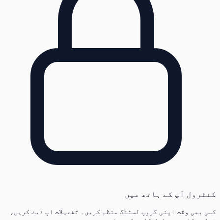
کنٹرول آپ کے ہاتھ میں
کسی بھی وقت اپنی گروپ لسٹنگ منظم کریں۔ تفصیلات اپ ڈیٹ کریں،