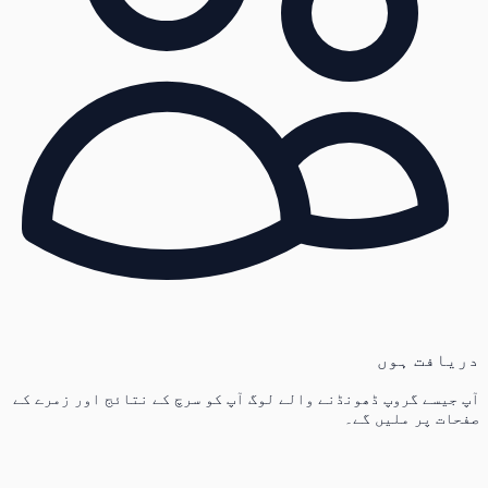
دریافت ہوں
آپ جیسے گروپ ڈھونڈنے والے لوگ آپ کو سرچ کے نتائج اور زمرے کے
صفحات پر ملیں گے۔