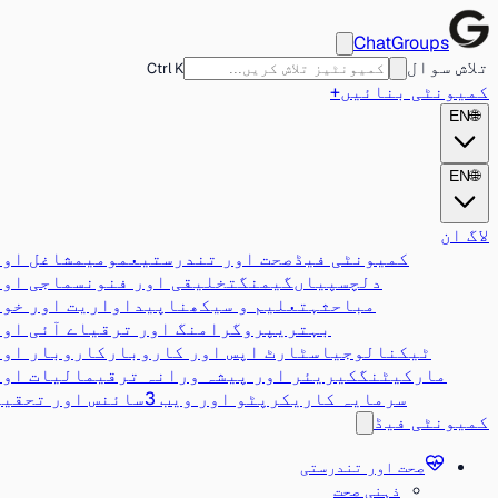
ChatGroups
تلاش سوال
Ctrl K
کمیونٹی بنائیں
+
EN
🌐
EN
🌐
لاگ ان
کمیونٹی فیڈ
صحت اور تندرستی
عمومی
مشاغل اور
دلچسپیاں
گیمنگ
تخلیقی اور فنون
سماجی اور
مباحثہ
تعلیم و سیکھنا
پیداواریت اور خود
بہتری
پروگرامنگ اور ترقی
اے آئی اور
ٹیکنالوجی
اسٹارٹ اپس اور کاروبار
کاروبار اور
مارکیٹنگ
کیریئر اور پیشہ ورانہ ترقی
مالیات اور
سرمایہ کاری
کرپٹو اور ویب 3
سائنس اور تحقیق
کمیونٹی فیڈ
صحت اور تندرستی
ذہنی صحت