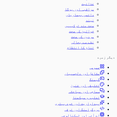
غذائیت
مراقبہ اور یوگا
دائمی بیماریاں
نیند
صحت مند ترکیبیں
خواتین کی صحت
مردوں کی صحت
نشے سے بحالی
تناؤ کا انتظام
دیگر زمرے
عمومی
مشاغل اور دلچسپیاں
گیمنگ
تخلیقی اور فنون
سماجی اور مباحثہ
تعلیم و سیکھنا
پیداواریت اور خود بہتری
پروگرامنگ اور ترقی
اے آئی اور ٹیکنالوجی