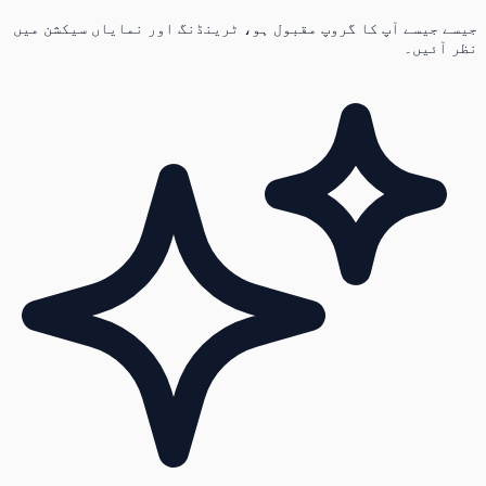
جیسے جیسے آپ کا گروپ مقبول ہو، ٹرینڈنگ اور نمایاں سیکشن میں
نظر آئیں۔