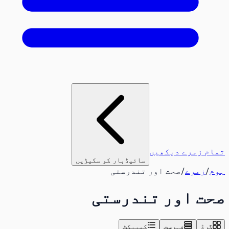
تمام زمرے دیکھیں
سائیڈبار کو سکیڑیں
ہوم
/
زمرے
/
صحت اور تندرستی
صحت اور تندرستی
گرڈ
فہرست
کمپیکٹ