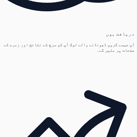
دریافت ہوں
آپ جیسے گروپ ڈھونڈنے والے لوگ آپ کو سرچ کے نتائج اور زمرے کے
صفحات پر ملیں گے۔