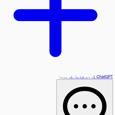
ChatGPT گروپ شامل کریں
یا