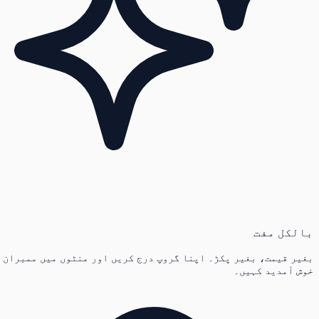
بالکل مفت
بغیر قیمت، بغیر پکڑ۔ اپنا گروپ درج کریں اور منٹوں میں ممبران
خوش آمدید کہیں۔