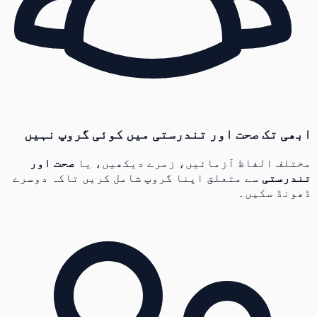
ابھی تک صحت اور تندرستی میں کوئی گروپ نہیں
مختلف الفاظ آزمائیں، زمرے دیکھیں، یا
صحت اور
تندرستی
سے متعلق اپنا گروپ شامل کریں تاکہ دوسرے
ڈھونڈ سکیں۔