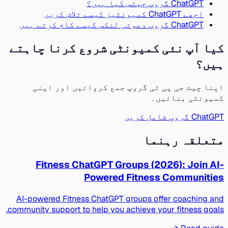
ChatGPT گروپ چیٹس کیا ہیں؟
اچھے ChatGPT کمیونٹیز کیسے تلاش کریں
ChatGPT گروپ دعوتی لنکس کیسے کام کرتے ہیں
کیا آپ نئی کمیونٹی شروع کرنا چاہتے
ہیں؟
اپنا چیٹ جی پی ٹی گروپ جمع کروائیں اور اپنی
کمیونٹی بنائیں۔
ChatGPT گروپ شامل کریں
متعلقہ رہنما
Fitness ChatGPT Groups (2026): Join AI-
Powered Fitness Communities
AI-powered Fitness ChatGPT groups offer coaching and
community support to help you achieve your fitness goals.