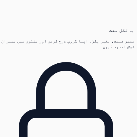
بالکل مفت
بغیر قیمت، بغیر پکڑ۔ اپنا گروپ درج کریں اور منٹوں میں ممبران
خوش آمدید کہیں۔