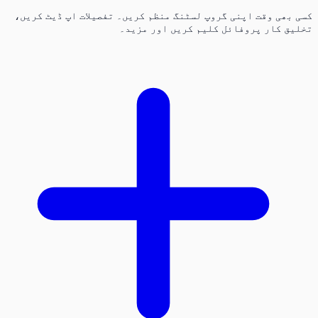
کسی بھی وقت اپنی گروپ لسٹنگ منظم کریں۔ تفصیلات اپ ڈیٹ کریں،
تخلیق کار پروفائل کلیم کریں اور مزید۔