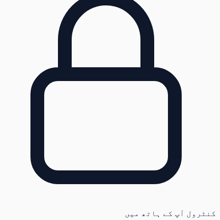
کنٹرول آپ کے ہاتھ میں