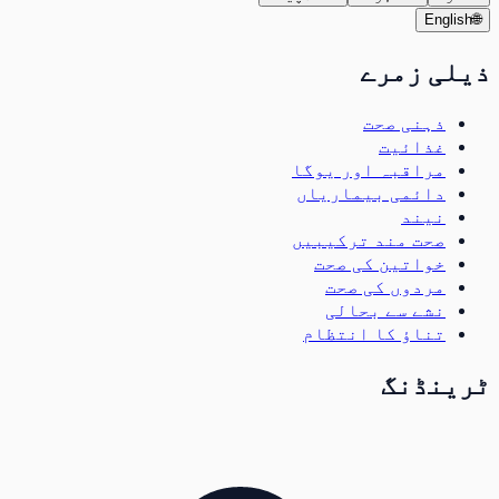
English
🌐
ذیلی زمرے
ذہنی صحت
غذائیت
مراقبہ اور یوگا
دائمی بیماریاں
نیند
صحت مند ترکیبیں
خواتین کی صحت
مردوں کی صحت
نشے سے بحالی
تناؤ کا انتظام
ٹرینڈنگ