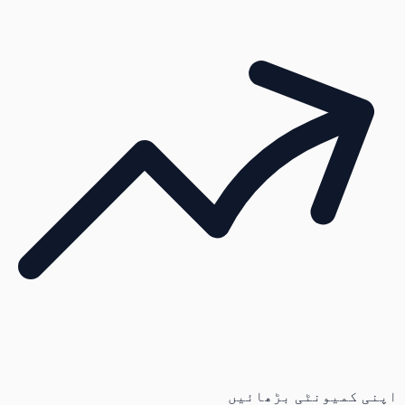
اپنی کمیونٹی بڑھائیں