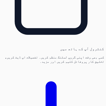
کنٹرول آپ کے ہاتھ میں
کسی بھی وقت اپنی گروپ لسٹنگ منظم کریں۔ تفصیلات اپ ڈیٹ کریں،
تخلیق کار پروفائل کلیم کریں اور مزید۔