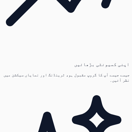
اپنی کمیونٹی بڑھائیں
جیسے جیسے آپ کا گروپ مقبول ہو، ٹرینڈنگ اور نمایاں سیکشن میں
نظر آئیں۔