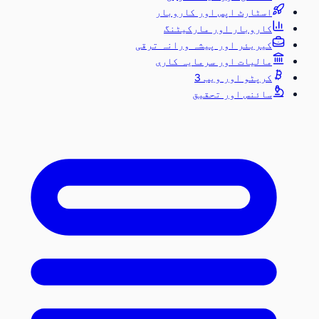
اسٹارٹ اپس اور کاروبار
کاروبار اور مارکیٹنگ
کیریئر اور پیشہ ورانہ ترقی
مالیات اور سرمایہ کاری
کرپٹو اور ویب 3
سائنس اور تحقیق