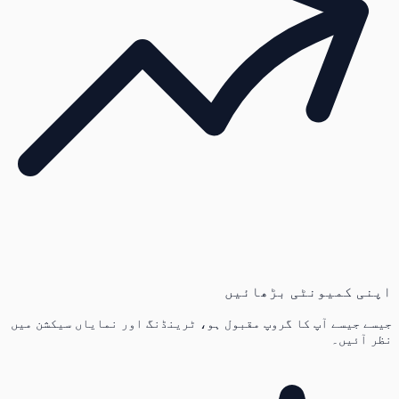
اپنی کمیونٹی بڑھائیں
جیسے جیسے آپ کا گروپ مقبول ہو، ٹرینڈنگ اور نمایاں سیکشن میں
نظر آئیں۔