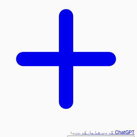
ChatGPT گروپ شامل کریں
یا