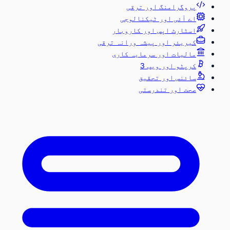
پروگرامنگ اور ترقی
اے آئی اور ٹیکنالوجی
اسٹارٹ اپس اور کاروبار
کیریئر اور پیشہ ورانہ ترقی
مالیات اور سرمایہ کاری
کرپٹو اور ویب 3
سائنس اور تحقیق
صحت اور تندرستی