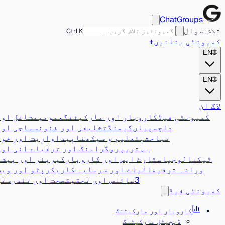
ChatGroups
تلاش سوال
Ctrl K
کمیونٹی بنائیں
+
EN
🌐
EN
🌐
لاگ ان
کمیونٹی فیڈ
کاروبار اور مارکیٹنگ
عمومی
مشاغل اور
دلچسپیاں
گیمنگ
تخلیقی اور فنون
سماجی اور
مباحثہ
تعلیم و سیکھنا
پیداواریت اور خود
بہتری
پروگرامنگ اور ترقی
اے آئی اور
ٹیکنالوجی
اسٹارٹ اپس اور کاروبار
کیریئر اور پیشہ
ورانہ ترقی
مالیات اور سرمایہ کاری
کرپٹو اور ویب
3
سائنس اور تحقیق
صحت اور تندرستی
کمیونٹی فیڈ
کاروبار اور مارکیٹنگ
ڈیجیٹل مارکیٹنگ