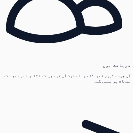
دریافت ہوں
آپ جیسے گروپ ڈھونڈنے والے لوگ آپ کو سرچ کے نتائج اور زمرے کے
صفحات پر ملیں گے۔