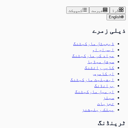
گرڈ
فہرست
کمپیکٹ
English
🌐
ذیلی زمرے
ڈیجیٹل مارکیٹنگ
ایس ای او
مواد کی مارکیٹنگ
سوشل میڈیا
کاپی رائٹنگ
ای کامرس
ایفیلیٹ مارکیٹنگ
برانڈنگ
ای میل مارکیٹنگ
سیلز
تجزیات
پبلک ریلیشنز
ٹرینڈنگ