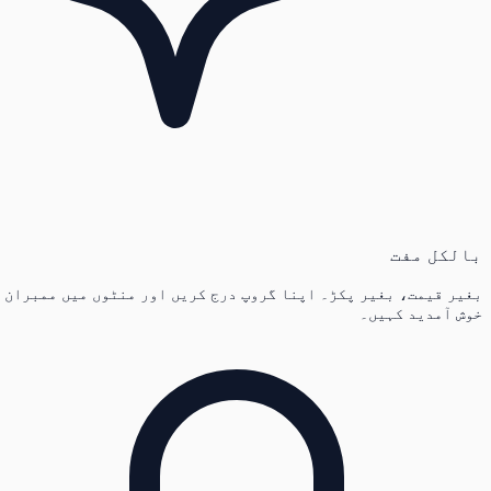
بالکل مفت
بغیر قیمت، بغیر پکڑ۔ اپنا گروپ درج کریں اور منٹوں میں ممبران
خوش آمدید کہیں۔