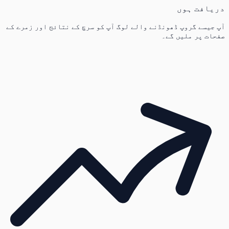
دریافت ہوں
آپ جیسے گروپ ڈھونڈنے والے لوگ آپ کو سرچ کے نتائج اور زمرے کے
صفحات پر ملیں گے۔