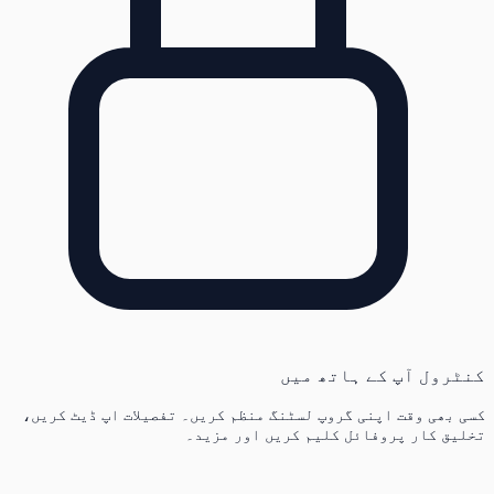
کنٹرول آپ کے ہاتھ میں
کسی بھی وقت اپنی گروپ لسٹنگ منظم کریں۔ تفصیلات اپ ڈیٹ کریں،
تخلیق کار پروفائل کلیم کریں اور مزید۔