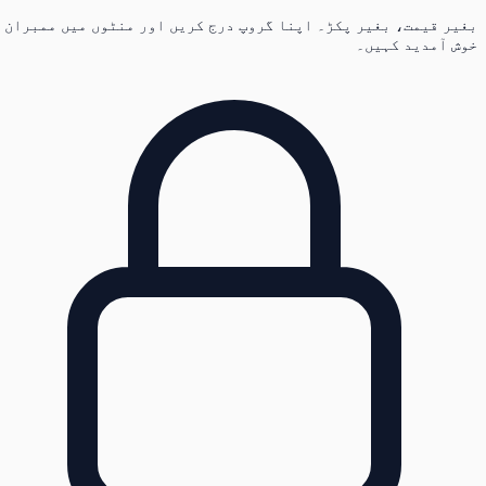
بغیر قیمت، بغیر پکڑ۔ اپنا گروپ درج کریں اور منٹوں میں ممبران
خوش آمدید کہیں۔