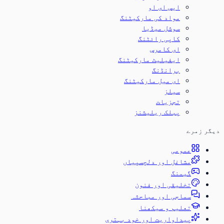
ایس ای او
مواد کی مارکیٹنگ
سوشل میڈیا
کاپی رائٹنگ
ای کامرس
ایفیلیٹ مارکیٹنگ
برانڈنگ
ای میل مارکیٹنگ
سیلز
تجزیات
پبلک ریلیشنز
دیگر زمرے
عمومی
مشاغل اور دلچسپیاں
گیمنگ
تخلیقی اور فنون
سماجی اور مباحثہ
تعلیم و سیکھنا
پیداواریت اور خود بہتری