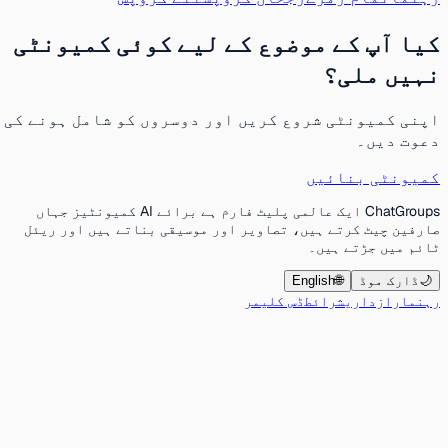
کیا آپ کے موضوع کے لیے کوئی کمیونٹی
نہیں ملی؟
اپنی کمیونٹی شروع کریں اور دوسروں کو شامل ہونے کی
دعوت دیں۔
کمیونٹی بنائیں
ChatGroups ایک عالمی پلیٹ فارم ہے برائے AI کمیونٹیز جہاں
صارفین چیٹ کرتے ہیں، تصاویر اور موسیقی بناتے ہیں اور ریئل
ٹائم میں جڑتے ہیں۔
🌙
ڈارک موڈ
🌐
English
رہنما
رازداری
شرائط
ڈس کلیمر