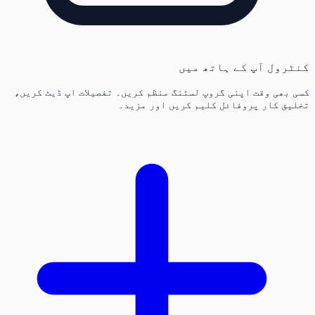
کنٹرول آپ کے ہاتھ میں
کسی بھی وقت اپنی گروپ لسٹنگ منظم کریں۔ تفصیلات اپ ڈیٹ کریں،
تخلیق کار پروفائل کلیم کریں اور مزید۔