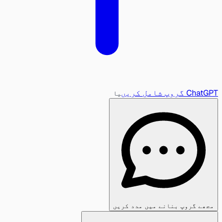
ChatGPT گروپ شامل کریں
یا
مجھے گروپ بنانے میں مدد کریں