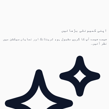
اپنی کمیونٹی بڑھائیں
جیسے جیسے آپ کا گروپ مقبول ہو، ٹرینڈنگ اور نمایاں سیکشن میں
نظر آئیں۔