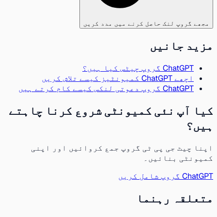
مجھے گروپ لنک حاصل کرنے میں مدد کریں
مزید جانیں
ChatGPT گروپ چیٹس کیا ہیں؟
اچھے ChatGPT کمیونٹیز کیسے تلاش کریں
ChatGPT گروپ دعوتی لنکس کیسے کام کرتے ہیں
کیا آپ نئی کمیونٹی شروع کرنا چاہتے
ہیں؟
اپنا چیٹ جی پی ٹی گروپ جمع کروائیں اور اپنی
کمیونٹی بنائیں۔
ChatGPT گروپ شامل کریں
متعلقہ رہنما