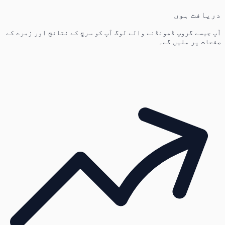
دریافت ہوں
آپ جیسے گروپ ڈھونڈنے والے لوگ آپ کو سرچ کے نتائج اور زمرے کے
صفحات پر ملیں گے۔