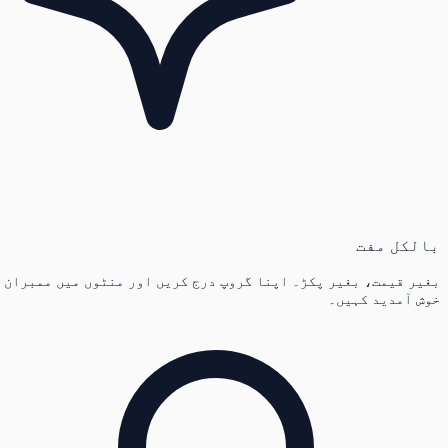
بالکل مفت
بغیر قیمت، بغیر پکڑ۔ اپنا گروپ درج کریں اور منٹوں میں ممبران
خوش آمدید کہیں۔