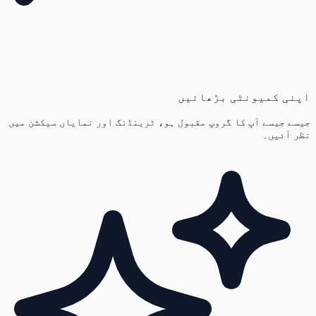
اپنی کمیونٹی بڑھائیں
جیسے جیسے آپ کا گروپ مقبول ہو، ٹرینڈنگ اور نمایاں سیکشن میں
نظر آئیں۔