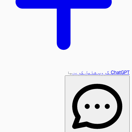
ChatGPT گروپ شامل کریں
یا