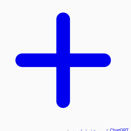
ChatGPT گروپ شامل کریں
یا