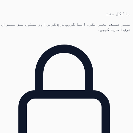
بالکل مفت
بغیر قیمت، بغیر پکڑ۔ اپنا گروپ درج کریں اور منٹوں میں ممبران
خوش آمدید کہیں۔