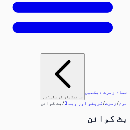
تمام زمرے دیکھیں
سائیڈبار کو سکیڑیں
ہوم
/
زمرے
/
کرپٹو اور ویب 3
/
بٹ کوائن
بٹ کوائن