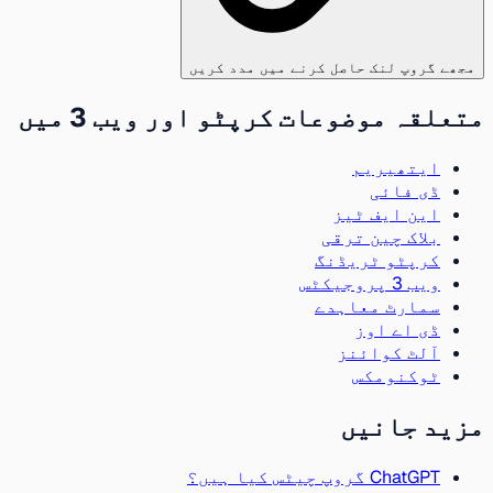
مجھے گروپ لنک حاصل کرنے میں مدد کریں
متعلقہ موضوعات کرپٹو اور ویب 3 میں
ایتھیریم
ڈی فائی
این ایف ٹیز
بلاک چین ترقی
کرپٹو ٹریڈنگ
ویب 3 پروجیکٹس
سمارٹ معاہدے
ڈی اے اوز
آلٹ کوائنز
ٹوکنومکس
مزید جانیں
ChatGPT گروپ چیٹس کیا ہیں؟