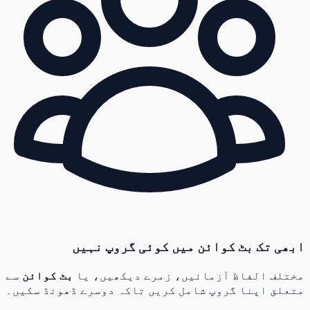
ابھی تک بٹ کوائن میں کوئی گروپ نہیں
مختلف الفاظ آزمائیں، زمرے دیکھیں، یا
بٹ کوائن
سے
متعلق اپنا گروپ شامل کریں تاکہ دوسرے ڈھونڈ سکیں۔