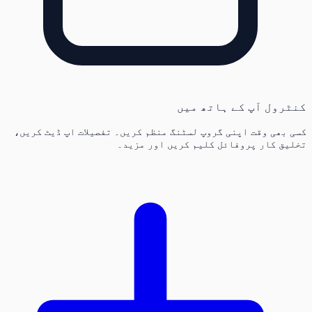
کنٹرول آپ کے ہاتھ میں
کسی بھی وقت اپنی گروپ لسٹنگ منظم کریں۔ تفصیلات اپ ڈیٹ کریں،
تخلیق کار پروفائل کلیم کریں اور مزید۔