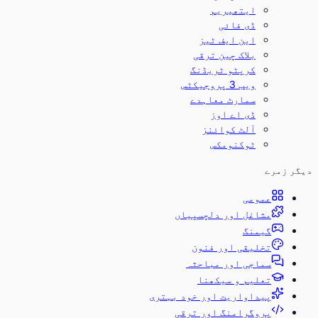
ایتھیریم
ڈی فائی
این ایف ٹیز
بلاک چین ترقی
کرپٹو ٹریڈنگ
ویب 3 پروجیکٹس
سمارٹ معاہدے
ڈی اے اوز
آلٹ کوائنز
ٹوکنومکس
دیگر زمرے
عمومی
مشاغل اور دلچسپیاں
گیمنگ
تخلیقی اور فنون
سماجی اور مباحثہ
تعلیم و سیکھنا
پیداواریت اور خود بہتری
پروگرامنگ اور ترقی