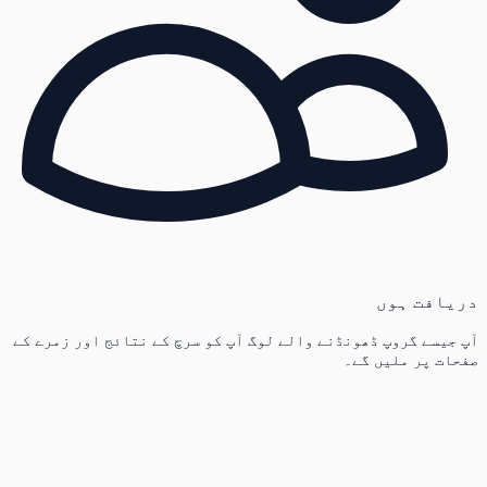
دریافت ہوں
آپ جیسے گروپ ڈھونڈنے والے لوگ آپ کو سرچ کے نتائج اور زمرے کے
صفحات پر ملیں گے۔