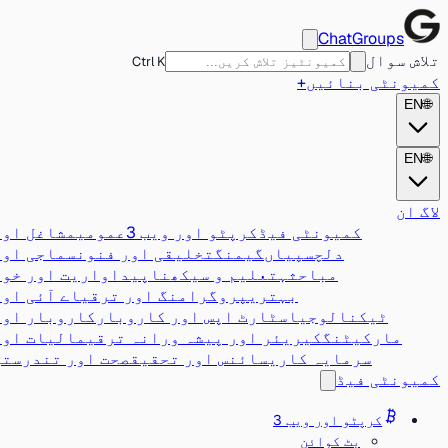
ChatGroups
تلاش سوال
Ctrl K
کمیونٹی بنائیں
+
EN
🌐
EN
🌐
لاگ ان
کمیونٹی فیڈ
کرپٹو اور ویب 3
عمومی
مشاغل اور
دلچسپیاں
گیمنگ
تخلیقی اور فنون
سماجی اور
مباحثہ
تعلیم و سیکھنا
پیداواریت اور خود
بہتری
پروگرامنگ اور ترقی
اے آئی اور
ٹیکنالوجی
اسٹارٹ اپس اور کاروبار
کاروبار اور
مارکیٹنگ
کیریئر اور پیشہ ورانہ ترقی
مالیات اور
سرمایہ کاری
سائنس اور تحقیق
صحت اور تندرستی
کمیونٹی فیڈ
کرپٹو اور ویب 3
بٹ کوائن