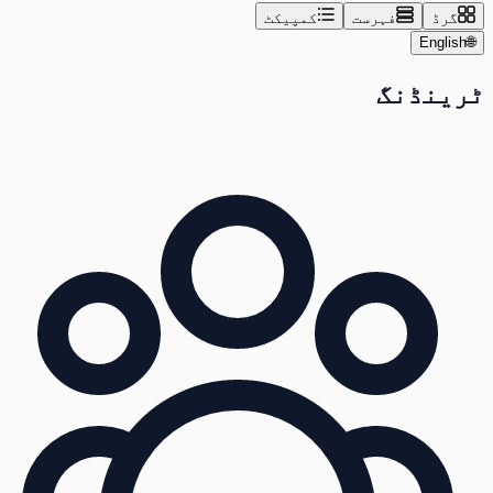
گرڈ
فہرست
کمپیکٹ
English
🌐
ٹرینڈنگ