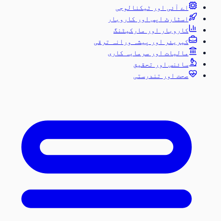
اے آئی اور ٹیکنالوجی
اسٹارٹ اپس اور کاروبار
کاروبار اور مارکیٹنگ
کیریئر اور پیشہ ورانہ ترقی
مالیات اور سرمایہ کاری
سائنس اور تحقیق
صحت اور تندرستی