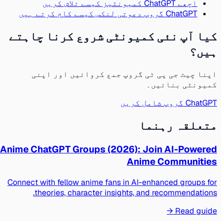
اچھے ChatGPT کمیونٹیز کیسے تلاش کریں
ChatGPT گروپ دعوتی لنکس کیسے کام کرتے ہیں
کیا آپ نئی کمیونٹی شروع کرنا چاہتے
ہیں؟
اپنا چیٹ جی پی ٹی گروپ جمع کروائیں اور اپنی
کمیونٹی بنائیں۔
ChatGPT گروپ شامل کریں
متعلقہ رہنما
Anime ChatGPT Groups (2026): Join AI-Powered
Anime Communities
Connect with fellow anime fans in AI-enhanced groups for
theories, character insights, and recommendations.
Read guide →