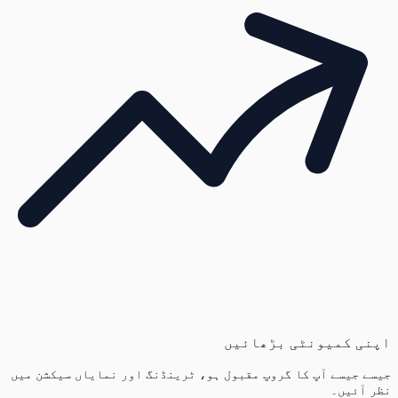
اپنی کمیونٹی بڑھائیں
جیسے جیسے آپ کا گروپ مقبول ہو، ٹرینڈنگ اور نمایاں سیکشن میں
نظر آئیں۔