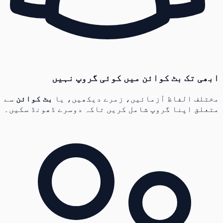
ابھی تک بٹ کوائن میں کوئی گروپ نہیں
مختلف الفاظ آزمائیں، زمرے دیکھیں، یا
بٹ کوائن
سے
متعلق اپنا گروپ شامل کریں تاکہ دوسرے ڈھونڈ سکیں۔