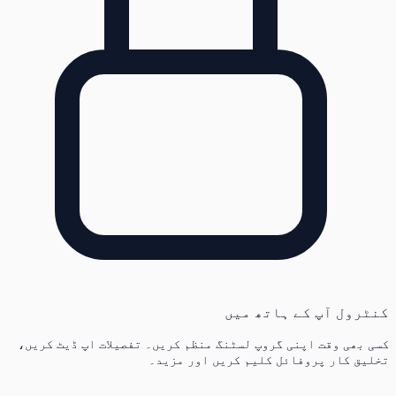
کنٹرول آپ کے ہاتھ میں
کسی بھی وقت اپنی گروپ لسٹنگ منظم کریں۔ تفصیلات اپ ڈیٹ کریں،
تخلیق کار پروفائل کلیم کریں اور مزید۔