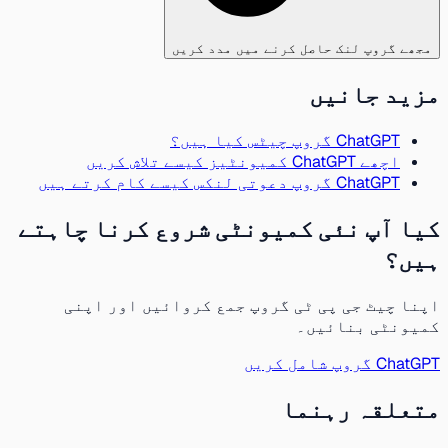
مجھے گروپ لنک حاصل کرنے میں مدد کریں
مزید جانیں
ChatGPT گروپ چیٹس کیا ہیں؟
اچھے ChatGPT کمیونٹیز کیسے تلاش کریں
ChatGPT گروپ دعوتی لنکس کیسے کام کرتے ہیں
کیا آپ نئی کمیونٹی شروع کرنا چاہتے
ہیں؟
اپنا چیٹ جی پی ٹی گروپ جمع کروائیں اور اپنی
کمیونٹی بنائیں۔
ChatGPT گروپ شامل کریں
متعلقہ رہنما