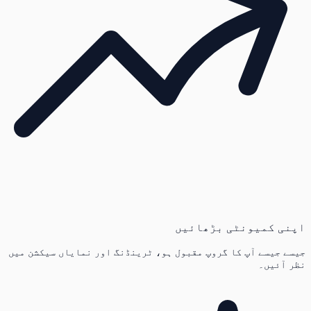
اپنی کمیونٹی بڑھائیں
جیسے جیسے آپ کا گروپ مقبول ہو، ٹرینڈنگ اور نمایاں سیکشن میں
نظر آئیں۔