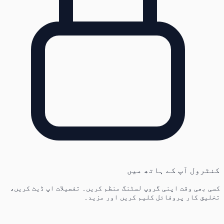
کنٹرول آپ کے ہاتھ میں
کسی بھی وقت اپنی گروپ لسٹنگ منظم کریں۔ تفصیلات اپ ڈیٹ کریں،
تخلیق کار پروفائل کلیم کریں اور مزید۔