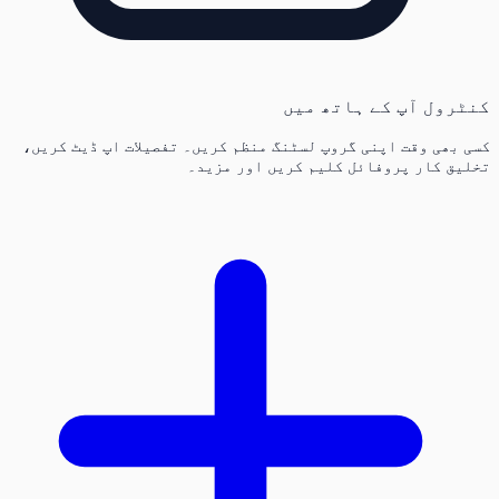
کنٹرول آپ کے ہاتھ میں
کسی بھی وقت اپنی گروپ لسٹنگ منظم کریں۔ تفصیلات اپ ڈیٹ کریں،
تخلیق کار پروفائل کلیم کریں اور مزید۔