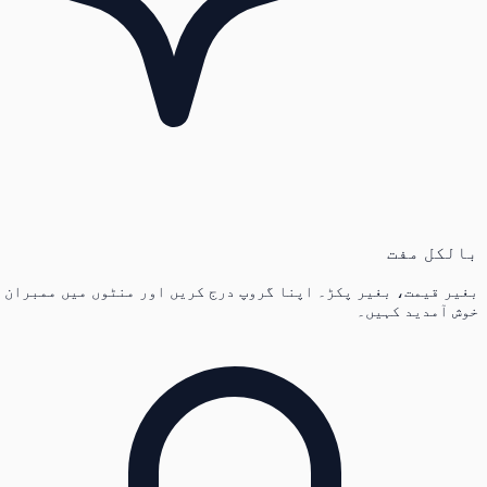
بالکل مفت
بغیر قیمت، بغیر پکڑ۔ اپنا گروپ درج کریں اور منٹوں میں ممبران
خوش آمدید کہیں۔