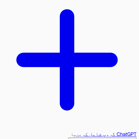
ChatGPT گروپ شامل کریں
یا