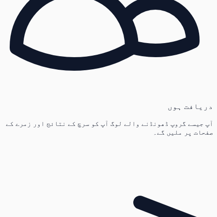
دریافت ہوں
آپ جیسے گروپ ڈھونڈنے والے لوگ آپ کو سرچ کے نتائج اور زمرے کے
صفحات پر ملیں گے۔