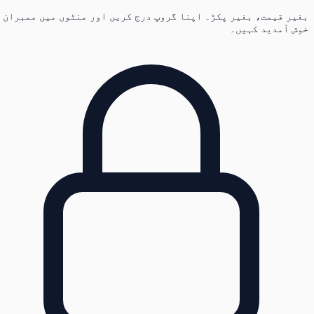
بغیر قیمت، بغیر پکڑ۔ اپنا گروپ درج کریں اور منٹوں میں ممبران
خوش آمدید کہیں۔