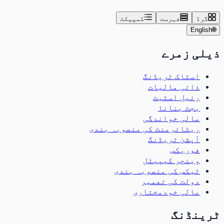
گرڈ
فہرست
کمپیکٹ
English
🌐
ذیلی زمرے
اسٹاک ٹریڈنگ
ذاتی مالیات
رئیل اسٹیٹ
بجٹ بنانا
مالی خواندگی
ریٹائرمنٹ کی منصوبہ بندی
آپشن ٹریڈنگ
فوریکس
وینچر کیپیٹل
ٹیکس کی منصوبہ بندی
دولت کی تعمیر
مالی خودمختاری
ٹرینڈنگ