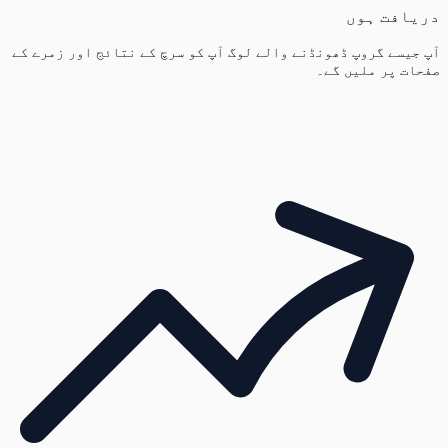
دریافت ہوں
آپ جیسے گروپ ڈھونڈنے والے لوگ آپ کو سرچ کے نتائج اور زمرے کے
صفحات پر ملیں گے۔