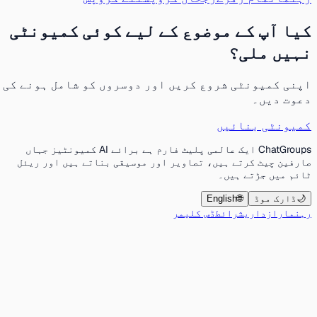
کیا آپ کے موضوع کے لیے کوئی کمیونٹی
نہیں ملی؟
اپنی کمیونٹی شروع کریں اور دوسروں کو شامل ہونے کی
دعوت دیں۔
کمیونٹی بنائیں
ChatGroups ایک عالمی پلیٹ فارم ہے برائے AI کمیونٹیز جہاں
صارفین چیٹ کرتے ہیں، تصاویر اور موسیقی بناتے ہیں اور ریئل
ٹائم میں جڑتے ہیں۔
🌙
ڈارک موڈ
🌐
English
رہنما
رازداری
شرائط
ڈس کلیمر