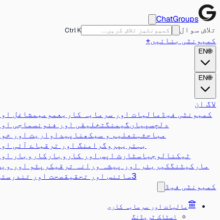
ChatGroups
تلاش سوال
Ctrl K
کمیونٹی بنائیں
+
EN
🌐
EN
🌐
لاگ ان
کمیونٹی فیڈ
مالیات اور سرمایہ کاری
عمومی
مشاغل اور
دلچسپیاں
گیمنگ
تخلیقی اور فنون
سماجی اور
مباحثہ
تعلیم و سیکھنا
پیداواریت اور خود
بہتری
پروگرامنگ اور ترقی
اے آئی اور
ٹیکنالوجی
اسٹارٹ اپس اور کاروبار
کاروبار اور
مارکیٹنگ
کیریئر اور پیشہ ورانہ ترقی
کرپٹو اور ویب
3
سائنس اور تحقیق
صحت اور تندرستی
کمیونٹی فیڈ
مالیات اور سرمایہ کاری
اسٹاک ٹریڈنگ