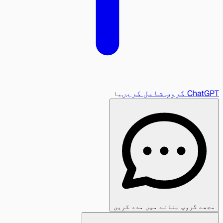
ChatGPT گروپ شامل کریں
یا
مجھے گروپ بنانے میں مدد کریں