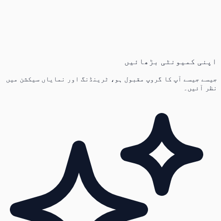
اپنی کمیونٹی بڑھائیں
جیسے جیسے آپ کا گروپ مقبول ہو، ٹرینڈنگ اور نمایاں سیکشن میں
نظر آئیں۔