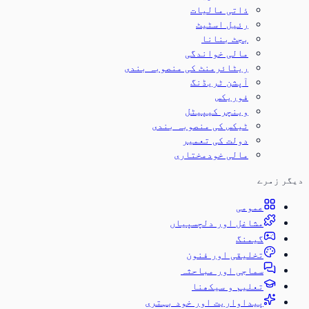
ذاتی مالیات
رئیل اسٹیٹ
بجٹ بنانا
مالی خواندگی
ریٹائرمنٹ کی منصوبہ بندی
آپشن ٹریڈنگ
فوریکس
وینچر کیپیٹل
ٹیکس کی منصوبہ بندی
دولت کی تعمیر
مالی خودمختاری
دیگر زمرے
عمومی
مشاغل اور دلچسپیاں
گیمنگ
تخلیقی اور فنون
سماجی اور مباحثہ
تعلیم و سیکھنا
پیداواریت اور خود بہتری