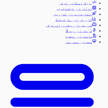
پروگرامنگ اور ترقی
اے آئی اور ٹیکنالوجی
اسٹارٹ اپس اور کاروبار
کاروبار اور مارکیٹنگ
کیریئر اور پیشہ ورانہ ترقی
کرپٹو اور ویب 3
سائنس اور تحقیق
صحت اور تندرستی