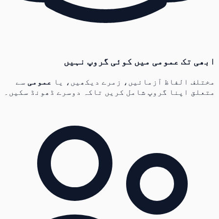
ابھی تک عمومی میں کوئی گروپ نہیں
مختلف الفاظ آزمائیں، زمرے دیکھیں، یا
عمومی
سے
متعلق اپنا گروپ شامل کریں تاکہ دوسرے ڈھونڈ سکیں۔