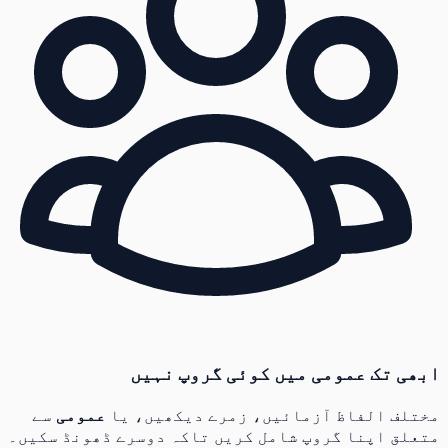
ابھی تک عمومی میں کوئی گروپ نہیں
مختلف الفاظ آزمائیں، زمرے دیکھیں، یا
عمومی
سے
متعلق اپنا گروپ شامل کریں تاکہ دوسرے ڈھونڈ سکیں۔