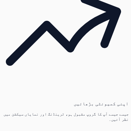
اپنی کمیونٹی بڑھائیں
جیسے جیسے آپ کا گروپ مقبول ہو، ٹرینڈنگ اور نمایاں سیکشن میں
نظر آئیں۔