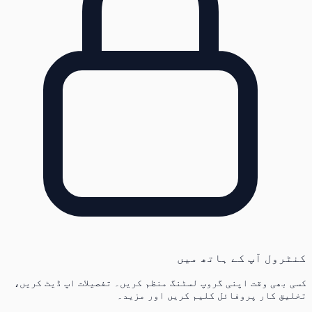
کنٹرول آپ کے ہاتھ میں
کسی بھی وقت اپنی گروپ لسٹنگ منظم کریں۔ تفصیلات اپ ڈیٹ کریں،
تخلیق کار پروفائل کلیم کریں اور مزید۔