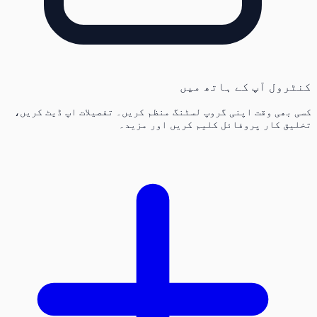
کنٹرول آپ کے ہاتھ میں
کسی بھی وقت اپنی گروپ لسٹنگ منظم کریں۔ تفصیلات اپ ڈیٹ کریں،
تخلیق کار پروفائل کلیم کریں اور مزید۔