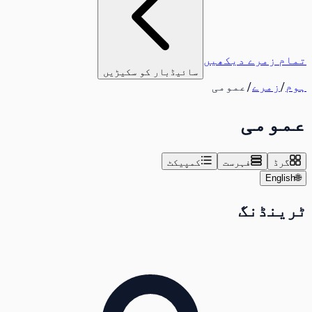
تمام زمرے دیکھیں
سائیڈبار کو سکیڑیں
ہوم
/
زمرے
/
عمومی
عمومی
گرڈ
فہرست
کمپیکٹ
English
🌐
ٹرینڈنگ