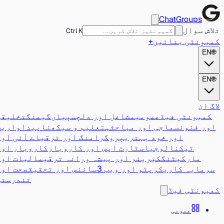
ChatGroups
تلاش سوال
Ctrl K
کمیونٹی بنائیں
+
EN
🌐
EN
🌐
لاگ ان
کمیونٹی فیڈ
عمومی
مشاغل اور دلچسپیاں
گیمنگ
تخلیقی
اور فنون
سماجی اور مباحثہ
تعلیم و سیکھنا
پیداواریت
اور خود بہتری
پروگرامنگ اور ترقی
اے آئی اور
ٹیکنالوجی
اسٹارٹ اپس اور کاروبار
کاروبار اور
مارکیٹنگ
کیریئر اور پیشہ ورانہ ترقی
مالیات اور
سرمایہ کاری
کرپٹو اور ویب 3
سائنس اور تحقیق
صحت اور
تندرستی
کمیونٹی فیڈ
عمومی