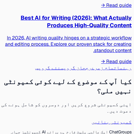
Read guide →
Best AI for Writing (2026): What Actually
Produces High-Quality Content
In 2026, AI writing quality hinges on a strategic workflow
and editing process. Explore our proven stack for creating
standout content.
Read guide →
رہنما
تمام زمرے
رجحان گروپس
نئے گروپس
کیا آپ کے موضوع کے لیے کوئی کمیونٹی
نہیں ملی؟
اپنی کمیونٹی شروع کریں اور دوسروں کو شامل ہونے کی
دعوت دیں۔
کمیونٹی بنائیں
ChatGroups ایک عالمی پلیٹ فارم ہے برائے AI کمیونٹیز جہاں