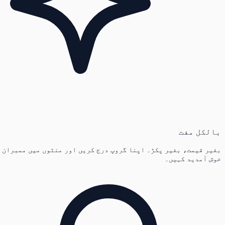
بالکل مفت
بغیر قیمت، بغیر پکڑ۔ اپنا گروپ درج کریں اور منٹوں میں ممبران
خوش آمدید کہیں۔