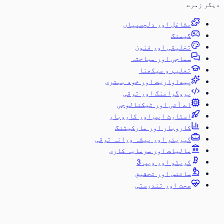
دیگر زمرے
مشاغل اور دلچسپیاں
گیمنگ
تخلیقی اور فنون
سماجی اور مباحثہ
تعلیم و سیکھنا
پیداواریت اور خود بہتری
پروگرامنگ اور ترقی
اے آئی اور ٹیکنالوجی
اسٹارٹ اپس اور کاروبار
کاروبار اور مارکیٹنگ
کیریئر اور پیشہ ورانہ ترقی
مالیات اور سرمایہ کاری
کرپٹو اور ویب 3
سائنس اور تحقیق
صحت اور تندرستی