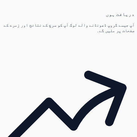
دریافت ہوں
آپ جیسے گروپ ڈھونڈنے والے لوگ آپ کو سرچ کے نتائج اور زمرے کے
صفحات پر ملیں گے۔