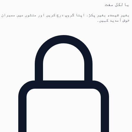
بالکل مفت
بغیر قیمت، بغیر پکڑ۔ اپنا گروپ درج کریں اور منٹوں میں ممبران
خوش آمدید کہیں۔