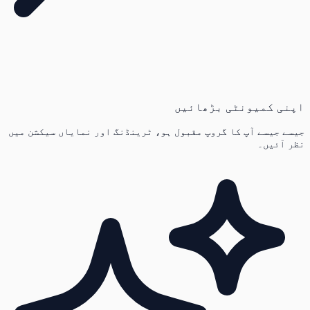
اپنی کمیونٹی بڑھائیں
جیسے جیسے آپ کا گروپ مقبول ہو، ٹرینڈنگ اور نمایاں سیکشن میں
نظر آئیں۔