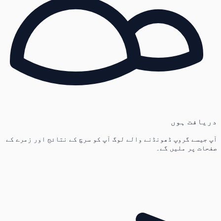
دریافت ہوں
آپ جیسے گروپ ڈھونڈنے والے لوگ آپ کو سرچ کے نتائج اور زمرے کے
صفحات پر ملیں گے۔