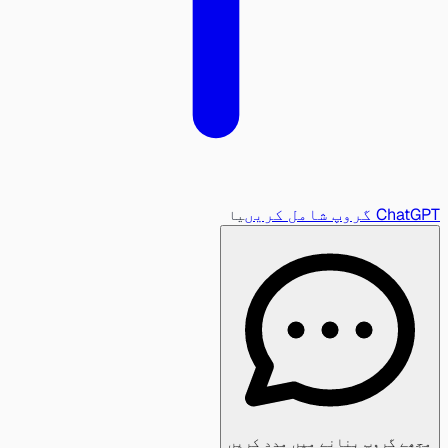
ChatGPT گروپ شامل کریں
یا
مجھے گروپ بنانے میں مدد کریں