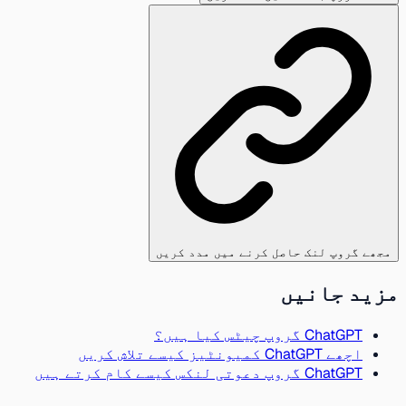
مجھے گروپ لنک حاصل کرنے میں مدد کریں
مزید جانیں
ChatGPT گروپ چیٹس کیا ہیں؟
اچھے ChatGPT کمیونٹیز کیسے تلاش کریں
ChatGPT گروپ دعوتی لنکس کیسے کام کرتے ہیں