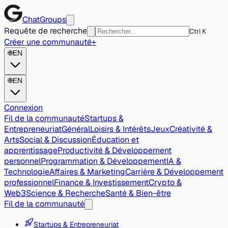
ChatGroups
Requête de recherche
Ctrl K
Créer une communauté
+
🌐
EN
🌐
EN
Connexion
Fil de la communauté
Startups &
Entrepreneuriat
Général
Loisirs & Intérêts
Jeux
Créativité &
Arts
Social & Discussion
Éducation et
apprentissage
Productivité & Développement
personnel
Programmation & Développement
IA &
Technologie
Affaires & Marketing
Carrière & Développement
professionnel
Finance & Investissement
Crypto &
Web3
Science & Recherche
Santé & Bien-être
Fil de la communauté
Startups & Entrepreneuriat