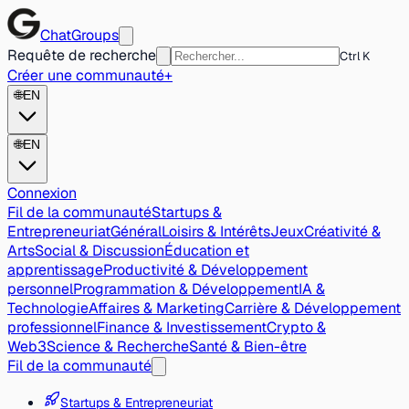
ChatGroups
Requête de recherche
Ctrl K
Créer une communauté
+
🌐
EN
🌐
EN
Connexion
Fil de la communauté
Startups &
Entrepreneuriat
Général
Loisirs & Intérêts
Jeux
Créativité &
Arts
Social & Discussion
Éducation et
apprentissage
Productivité & Développement
personnel
Programmation & Développement
IA &
Technologie
Affaires & Marketing
Carrière & Développement
professionnel
Finance & Investissement
Crypto &
Web3
Science & Recherche
Santé & Bien-être
Fil de la communauté
Startups & Entrepreneuriat