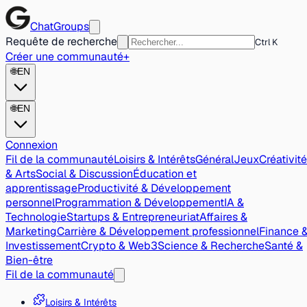
ChatGroups
Requête de recherche
Ctrl K
Créer une communauté
+
🌐
EN
🌐
EN
Connexion
Fil de la communauté
Loisirs & Intérêts
Général
Jeux
Créativité
& Arts
Social & Discussion
Éducation et
apprentissage
Productivité & Développement
personnel
Programmation & Développement
IA &
Technologie
Startups & Entrepreneuriat
Affaires &
Marketing
Carrière & Développement professionnel
Finance 
Investissement
Crypto & Web3
Science & Recherche
Santé &
Bien-être
Fil de la communauté
Loisirs & Intérêts