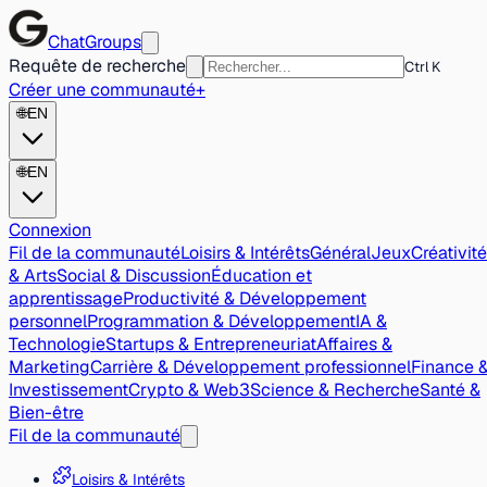
ChatGroups
Requête de recherche
Ctrl K
Créer une communauté
+
🌐
EN
🌐
EN
Connexion
Fil de la communauté
Loisirs & Intérêts
Général
Jeux
Créativité
& Arts
Social & Discussion
Éducation et
apprentissage
Productivité & Développement
personnel
Programmation & Développement
IA &
Technologie
Startups & Entrepreneuriat
Affaires &
Marketing
Carrière & Développement professionnel
Finance 
Investissement
Crypto & Web3
Science & Recherche
Santé &
Bien-être
Fil de la communauté
Loisirs & Intérêts