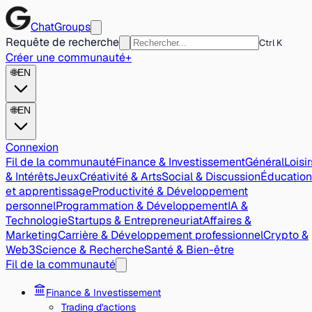
ChatGroups
Requête de recherche
Ctrl K
Créer une communauté
+
🌐
EN
🌐
EN
Connexion
Fil de la communauté
Finance & Investissement
Général
Loisir
& Intérêts
Jeux
Créativité & Arts
Social & Discussion
Éducation
et apprentissage
Productivité & Développement
personnel
Programmation & Développement
IA &
Technologie
Startups & Entrepreneuriat
Affaires &
Marketing
Carrière & Développement professionnel
Crypto &
Web3
Science & Recherche
Santé & Bien-être
Fil de la communauté
Finance & Investissement
Trading d'actions