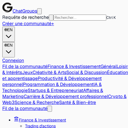
ChatGroups
Requête de recherche
Ctrl K
Créer une communauté
+
🌐
EN
🌐
EN
Connexion
Fil de la communauté
Finance & Investissement
Général
Loisir
& Intérêts
Jeux
Créativité & Arts
Social & Discussion
Éducation
et apprentissage
Productivité & Développement
personnel
Programmation & Développement
IA &
Technologie
Startups & Entrepreneuriat
Affaires &
Marketing
Carrière & Développement professionnel
Crypto &
Web3
Science & Recherche
Santé & Bien-être
Fil de la communauté
Finance & Investissement
Trading d'actions