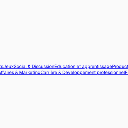
ts
Jeux
Social & Discussion
Éducation et apprentissage
Product
Affaires & Marketing
Carrière & Développement professionnel
F