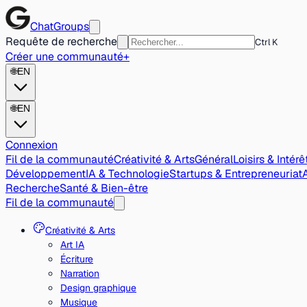
ChatGroups
Requête de recherche
Ctrl K
Créer une communauté
+
🌐
EN
🌐
EN
Connexion
Fil de la communauté
Créativité & Arts
Général
Loisirs & Intérê
Développement
IA & Technologie
Startups & Entrepreneuriat
Recherche
Santé & Bien-être
Fil de la communauté
Créativité & Arts
Art IA
Écriture
Narration
Design graphique
Musique