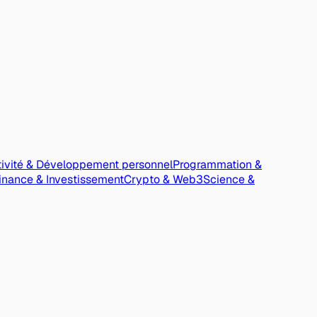
ivité & Développement personnel
Programmation &
inance & Investissement
Crypto & Web3
Science &