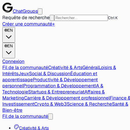
ChatGroups
Requête de recherche
Ctrl K
Créer une communauté
+
🌐
EN
🌐
EN
Connexion
Fil de la communauté
Créativité & Arts
Général
Loisirs &
Intérêts
Jeux
Social & Discussion
Éducation et
apprentissage
Productivité & Développement
personnel
Programmation & Développement
IA &
Technologie
Startups & Entrepreneuriat
Affaires &
Marketing
Carrière & Développement professionnel
Finance 
Investissement
Crypto & Web3
Science & Recherche
Santé &
Bien-être
Fil de la communauté
Créativité & Arts