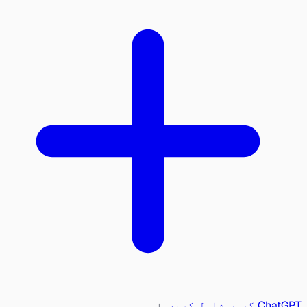
ChatGPT گروپ شامل کریں
یا