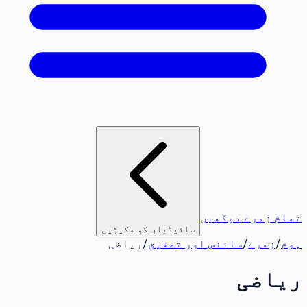
تمام زمرے دیکھیں
سائیڈبار کو سکیڑیں
ہوم
/
زمرے
/
سائنس اور تحقیق
/
ریاضی
ریاضی