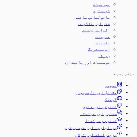
حیاتیات
کیمسٹری
ماحولیاتی سائنس
خلاء اور فلکیات
اکیڈمک تحقیق
عصبیات
نفسیات
انجینئرنگ
ریاضی
موسمیات اور پائیداری
دیگر زمرے
عمومی
مشاغل اور دلچسپیاں
گیمنگ
تخلیقی اور فنون
سماجی اور مباحثہ
تعلیم و سیکھنا
پیداواریت اور خود بہتری
پروگرامنگ اور ترقی