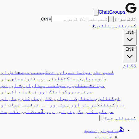
ChatGroups
تلاش سوال
Ctrl K
کمیونٹی بنائیں
+
EN
🌐
EN
🌐
لاگ ان
کمیونٹی فیڈ
سائنس اور تحقیق
عمومی
مشاغل اور
دلچسپیاں
گیمنگ
تخلیقی اور فنون
سماجی اور
مباحثہ
تعلیم و سیکھنا
پیداواریت اور خود
بہتری
پروگرامنگ اور ترقی
اے آئی اور
ٹیکنالوجی
اسٹارٹ اپس اور کاروبار
کاروبار اور
مارکیٹنگ
کیریئر اور پیشہ ورانہ ترقی
مالیات اور
سرمایہ کاری
کرپٹو اور ویب 3
صحت اور تندرستی
کمیونٹی فیڈ
سائنس اور تحقیق
طبیعیات