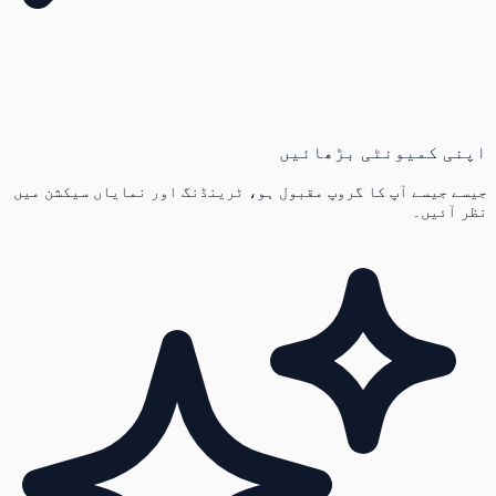
اپنی کمیونٹی بڑھائیں
جیسے جیسے آپ کا گروپ مقبول ہو، ٹرینڈنگ اور نمایاں سیکشن میں
نظر آئیں۔