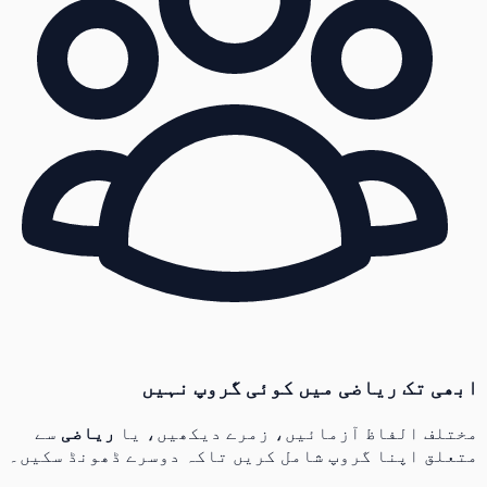
ابھی تک ریاضی میں کوئی گروپ نہیں
مختلف الفاظ آزمائیں، زمرے دیکھیں، یا
ریاضی
سے
متعلق اپنا گروپ شامل کریں تاکہ دوسرے ڈھونڈ سکیں۔