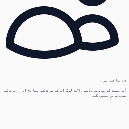
دریافت ہوں
آپ جیسے گروپ ڈھونڈنے والے لوگ آپ کو سرچ کے نتائج اور زمرے کے
صفحات پر ملیں گے۔