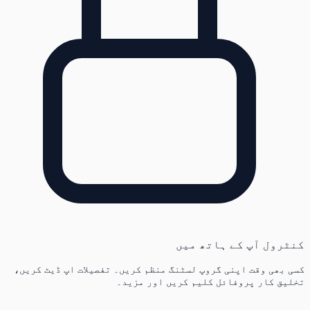
کنٹرول آپ کے ہاتھ میں
کسی بھی وقت اپنی گروپ لسٹنگ منظم کریں۔ تفصیلات اپ ڈیٹ کریں،
تخلیق کار پروفائل کلیم کریں اور مزید۔