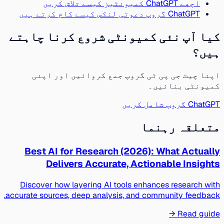
اچھے ChatGPT کمیونٹیز کیسے تلاش کریں
ChatGPT گروپ دعوتی لنکس کیسے کام کرتے ہیں
کیا آپ نئی کمیونٹی شروع کرنا چاہتے
ہیں؟
اپنا چیٹ جی پی ٹی گروپ جمع کروائیں اور اپنی
کمیونٹی بنائیں۔
ChatGPT گروپ شامل کریں
متعلقہ رہنما
Best AI for Research (2026): What Actually
Delivers Accurate, Actionable Insights
Discover how layering AI tools enhances research with
accurate sources, deep analysis, and community feedback.
Read guide →