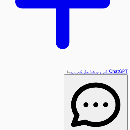
ChatGPT گروپ شامل کریں
یا