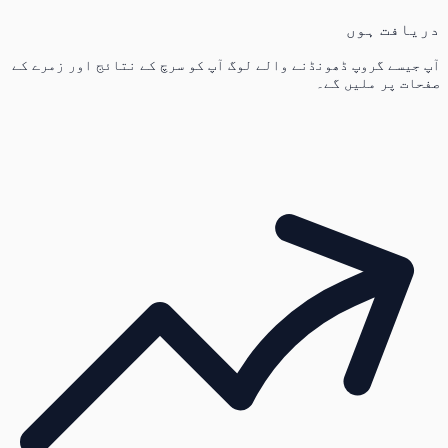
دریافت ہوں
آپ جیسے گروپ ڈھونڈنے والے لوگ آپ کو سرچ کے نتائج اور زمرے کے
صفحات پر ملیں گے۔