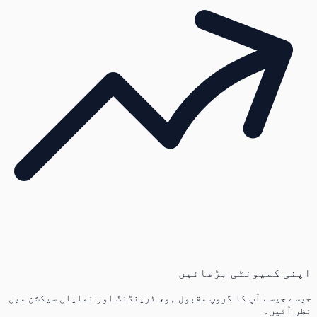
اپنی کمیونٹی بڑھائیں
جیسے جیسے آپ کا گروپ مقبول ہو، ٹرینڈنگ اور نمایاں سیکشن میں
نظر آئیں۔