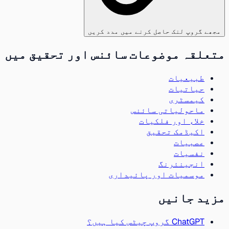
مجھے گروپ لنک حاصل کرنے میں مدد کریں
متعلقہ موضوعات سائنس اور تحقیق میں
طبیعیات
حیاتیات
کیمسٹری
ماحولیاتی سائنس
خلاء اور فلکیات
اکیڈمک تحقیق
عصبیات
نفسیات
انجینئرنگ
موسمیات اور پائیداری
مزید جانیں
ChatGPT گروپ چیٹس کیا ہیں؟