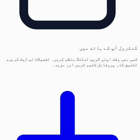
کنٹرول آپ کے ہاتھ میں
کسی بھی وقت اپنی گروپ لسٹنگ منظم کریں۔ تفصیلات اپ ڈیٹ کریں،
تخلیق کار پروفائل کلیم کریں اور مزید۔