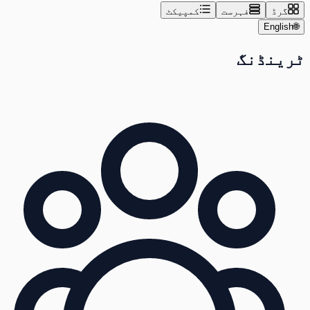
گرڈ
فہرست
کمپیکٹ
English
🌐
ٹرینڈنگ