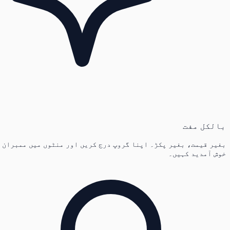
بالکل مفت
بغیر قیمت، بغیر پکڑ۔ اپنا گروپ درج کریں اور منٹوں میں ممبران
خوش آمدید کہیں۔