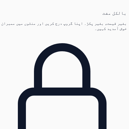
بالکل مفت
بغیر قیمت، بغیر پکڑ۔ اپنا گروپ درج کریں اور منٹوں میں ممبران
خوش آمدید کہیں۔