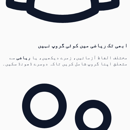
ابھی تک ریاضی میں کوئی گروپ نہیں
مختلف الفاظ آزمائیں، زمرے دیکھیں، یا
ریاضی
سے
متعلق اپنا گروپ شامل کریں تاکہ دوسرے ڈھونڈ سکیں۔