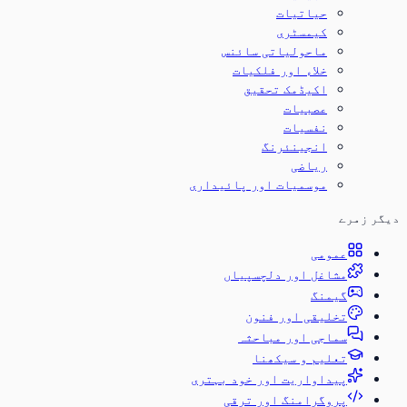
حیاتیات
کیمسٹری
ماحولیاتی سائنس
خلاء اور فلکیات
اکیڈمک تحقیق
عصبیات
نفسیات
انجینئرنگ
ریاضی
موسمیات اور پائیداری
دیگر زمرے
عمومی
مشاغل اور دلچسپیاں
گیمنگ
تخلیقی اور فنون
سماجی اور مباحثہ
تعلیم و سیکھنا
پیداواریت اور خود بہتری
پروگرامنگ اور ترقی