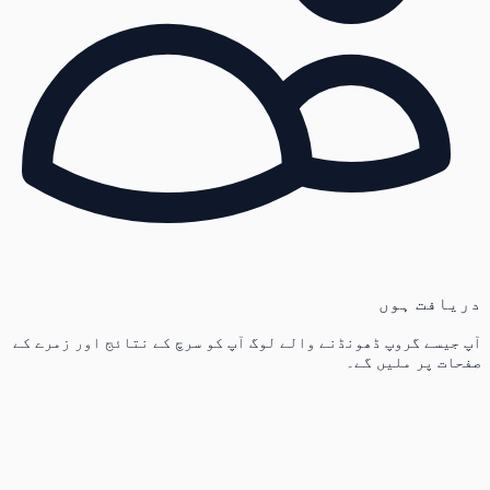
دریافت ہوں
آپ جیسے گروپ ڈھونڈنے والے لوگ آپ کو سرچ کے نتائج اور زمرے کے
صفحات پر ملیں گے۔