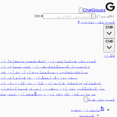
ChatGroups
تلاش سوال
Ctrl K
کمیونٹی بنائیں
+
EN
🌐
EN
🌐
لاگ ان
کمیونٹی فیڈ
سائنس اور تحقیق
عمومی
مشاغل اور
دلچسپیاں
گیمنگ
تخلیقی اور فنون
سماجی اور
مباحثہ
تعلیم و سیکھنا
پیداواریت اور خود
بہتری
پروگرامنگ اور ترقی
اے آئی اور
ٹیکنالوجی
اسٹارٹ اپس اور کاروبار
کاروبار اور
مارکیٹنگ
کیریئر اور پیشہ ورانہ ترقی
مالیات اور
سرمایہ کاری
کرپٹو اور ویب 3
صحت اور تندرستی
کمیونٹی فیڈ
سائنس اور تحقیق
طبیعیات