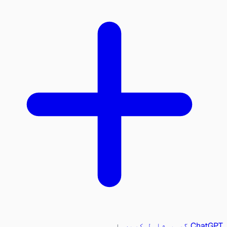
ChatGPT گروپ شامل کریں
یا