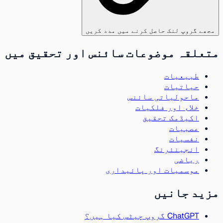
مجھے گروپ لنک حاصل کرنے میں مدد کریں
متعلقہ موضوعات سائنس اور تحقیق میں
طبیعیات
حیاتیات
ماحولیاتی سائنس
خلاء اور فلکیات
اکیڈمک تحقیق
عصبیات
نفسیات
انجینئرنگ
ریاضی
موسمیات اور پائیداری
مزید جانیں
ChatGPT گروپ چیٹس کیا ہیں؟