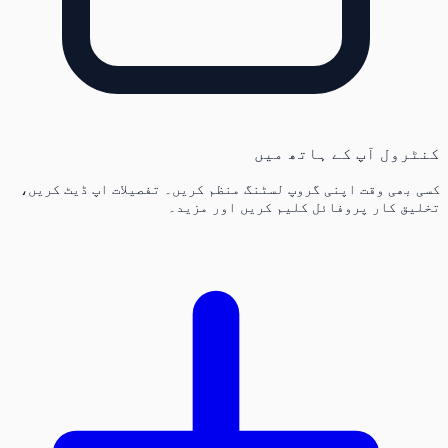
کنٹرول آپ کے ہاتھ میں
کسی بھی وقت اپنی گروپ لسٹنگ منظم کریں۔ تفصیلات اپ ڈیٹ کریں،
تخلیق کار پروفائل کلیم کریں اور مزید۔