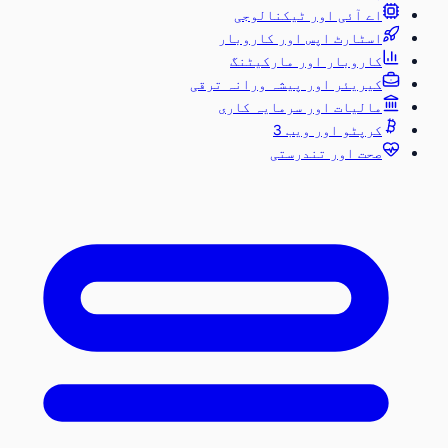
اے آئی اور ٹیکنالوجی
اسٹارٹ اپس اور کاروبار
کاروبار اور مارکیٹنگ
کیریئر اور پیشہ ورانہ ترقی
مالیات اور سرمایہ کاری
کرپٹو اور ویب 3
صحت اور تندرستی