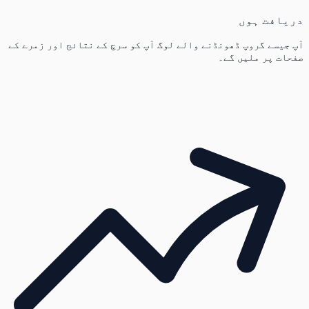
دریافت ہوں
آپ جیسے گروپ ڈھونڈنے والے لوگ آپ کو سرچ کے نتائج اور زمرے کے
صفحات پر ملیں گے۔