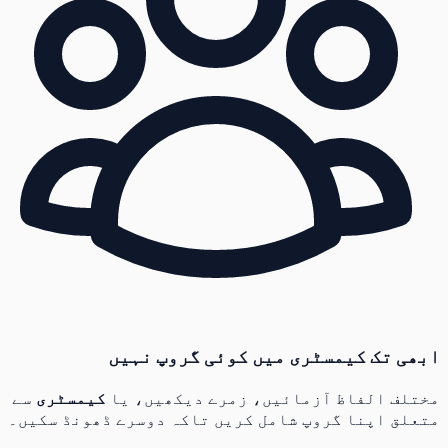
ابھی تک کیمسٹری میں کوئی گروپ نہیں
مختلف الفاظ آزمائیں، زمرے دیکھیں، یا
کیمسٹری
سے
متعلق اپنا گروپ شامل کریں تاکہ دوسرے ڈھونڈ سکیں۔