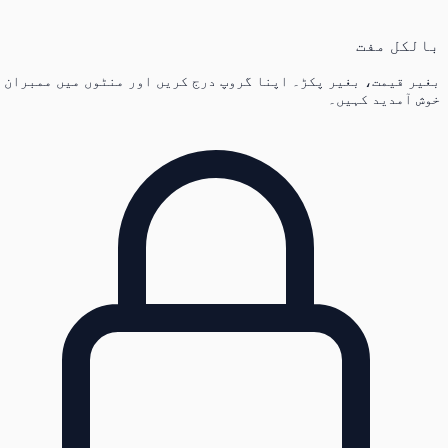
بالکل مفت
بغیر قیمت، بغیر پکڑ۔ اپنا گروپ درج کریں اور منٹوں میں ممبران
خوش آمدید کہیں۔