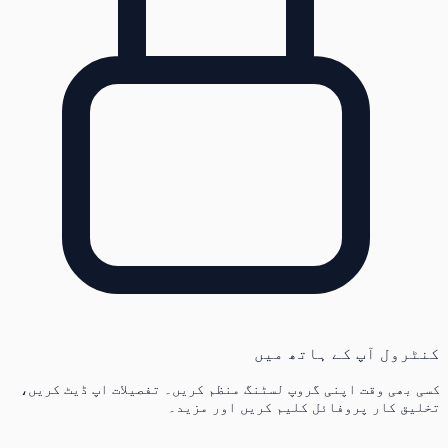
کنٹرول آپ کے ہاتھ میں
کسی بھی وقت اپنی گروپ لسٹنگ منظم کریں۔ تفصیلات اپ ڈیٹ کریں،
تخلیق کار پروفائل کلیم کریں اور مزید۔