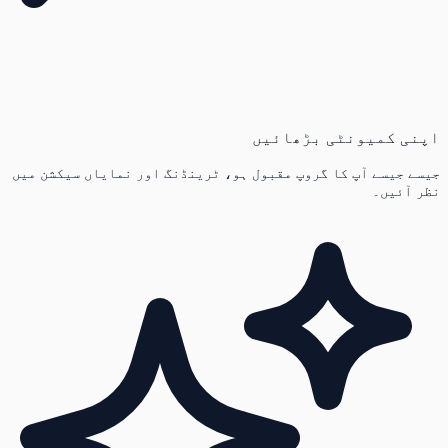
اپنی کمیونٹی بڑھائیں
جیسے جیسے آپ کا گروپ مقبول ہو، ٹرینڈنگ اور نمایاں سیکشن میں
نظر آئیں۔