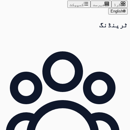
گرڈ
فہرست
کمپیکٹ
English
🌐
ٹرینڈنگ