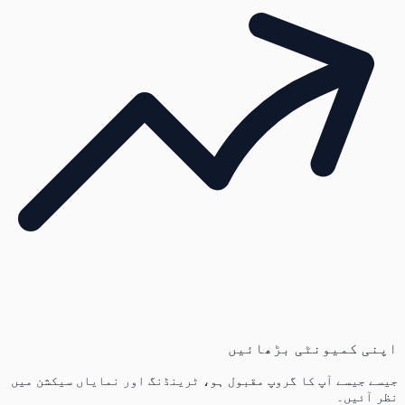
اپنی کمیونٹی بڑھائیں
جیسے جیسے آپ کا گروپ مقبول ہو، ٹرینڈنگ اور نمایاں سیکشن میں
نظر آئیں۔