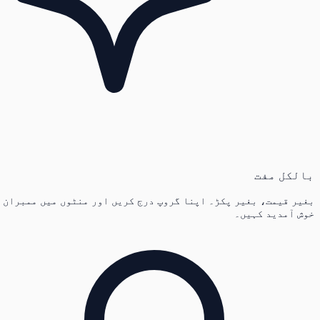
بالکل مفت
بغیر قیمت، بغیر پکڑ۔ اپنا گروپ درج کریں اور منٹوں میں ممبران
خوش آمدید کہیں۔