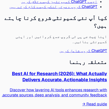
اچھے ChatGPT کمیونٹیز کیسے تلاش کریں
ChatGPT گروپ دعوتی لنکس کیسے کام کرتے ہیں
کیا آپ نئی کمیونٹی شروع کرنا چاہتے
ہیں؟
اپنا چیٹ جی پی ٹی گروپ جمع کروائیں اور اپنی
کمیونٹی بنائیں۔
ChatGPT گروپ شامل کریں
متعلقہ رہنما
Best AI for Research (2026): What Actually
Delivers Accurate, Actionable Insights
Discover how layering AI tools enhances research with
accurate sources, deep analysis, and community feedback.
Read guide →