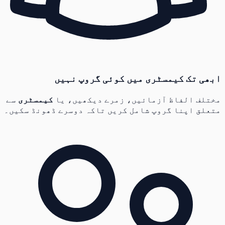
ابھی تک کیمسٹری میں کوئی گروپ نہیں
مختلف الفاظ آزمائیں، زمرے دیکھیں، یا
کیمسٹری
سے
متعلق اپنا گروپ شامل کریں تاکہ دوسرے ڈھونڈ سکیں۔