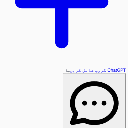
ChatGPT گروپ شامل کریں
یا