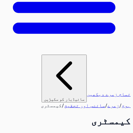
تمام زمرے دیکھیں
سائیڈبار کو سکیڑیں
ہوم
/
زمرے
/
سائنس اور تحقیق
/
کیمسٹری
کیمسٹری