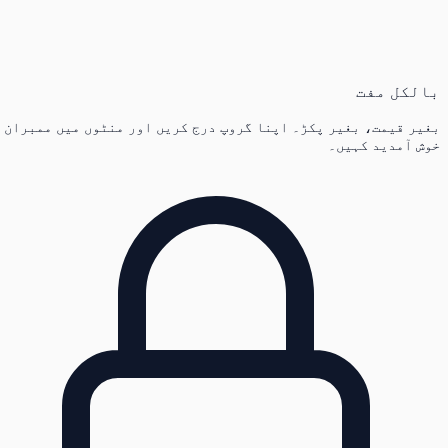
بالکل مفت
بغیر قیمت، بغیر پکڑ۔ اپنا گروپ درج کریں اور منٹوں میں ممبران
خوش آمدید کہیں۔