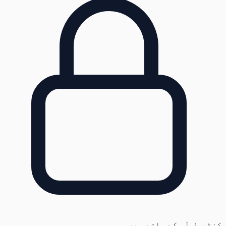
کنٹرول آپ کے ہاتھ میں