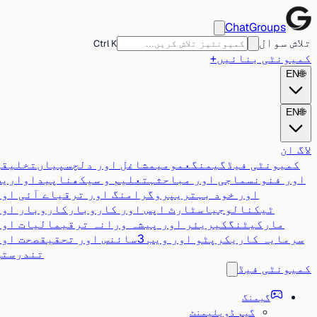
ChatGroups
تلاش سوال
Ctrl K
کمیونٹی بنائیں
+
EN
🌐
EN
🌐
لاگ ان
کمیونٹی فیڈ
گیمنگ
عمومی
مشاغل اور دلچسپیاں
تخلیقی
اور فنون
سماجی اور مباحثہ
تعلیم و سیکھنا
پیداواریت
اور خود بہتری
پروگرامنگ اور ترقی
اے آئی اور
ٹیکنالوجی
اسٹارٹ اپس اور کاروبار
کاروبار اور
مارکیٹنگ
کیریئر اور پیشہ ورانہ ترقی
مالیات اور
سرمایہ کاری
کرپٹو اور ویب 3
سائنس اور تحقیق
صحت اور
تندرستی
کمیونٹی فیڈ
گیمنگ
گیم ڈویلپمنٹ