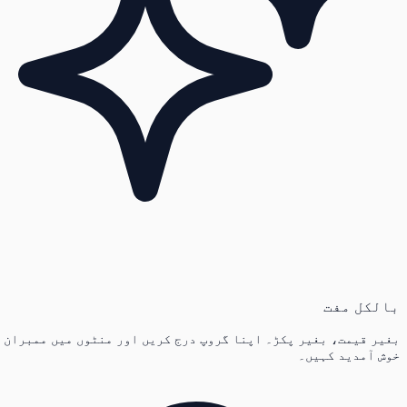
بالکل مفت
بغیر قیمت، بغیر پکڑ۔ اپنا گروپ درج کریں اور منٹوں میں ممبران
خوش آمدید کہیں۔