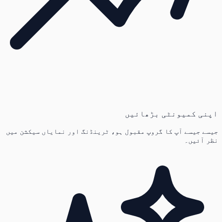
اپنی کمیونٹی بڑھائیں
جیسے جیسے آپ کا گروپ مقبول ہو، ٹرینڈنگ اور نمایاں سیکشن میں
نظر آئیں۔