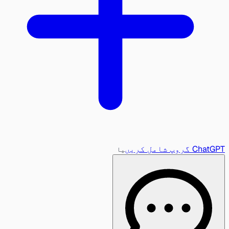
ChatGPT گروپ شامل کریں
یا