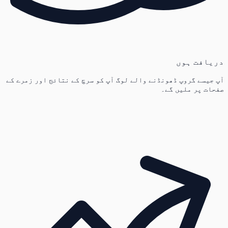
دریافت ہوں
آپ جیسے گروپ ڈھونڈنے والے لوگ آپ کو سرچ کے نتائج اور زمرے کے
صفحات پر ملیں گے۔