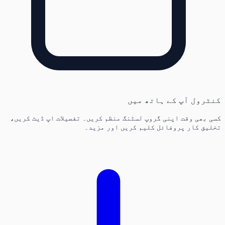
کنٹرول آپ کے ہاتھ میں
کسی بھی وقت اپنی گروپ لسٹنگ منظم کریں۔ تفصیلات اپ ڈیٹ کریں،
تخلیق کار پروفائل کلیم کریں اور مزید۔