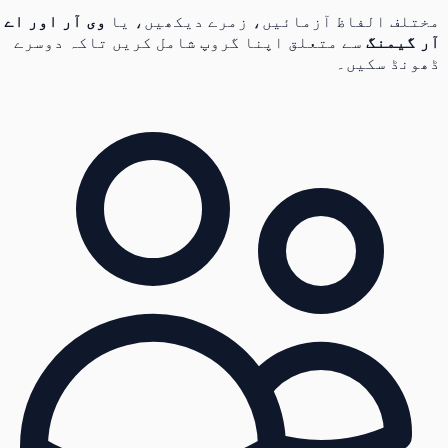
مختلف الفاظ آزمائیں، زمرے دیکھیں، یا
وی آر اور اے
آر گیمنگ
سے متعلق اپنا گروپ شامل کریں تاکہ دوسرے
ڈھونڈ سکیں۔