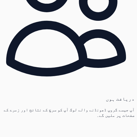
دریافت ہوں
آپ جیسے گروپ ڈھونڈنے والے لوگ آپ کو سرچ کے نتائج اور زمرے کے
صفحات پر ملیں گے۔