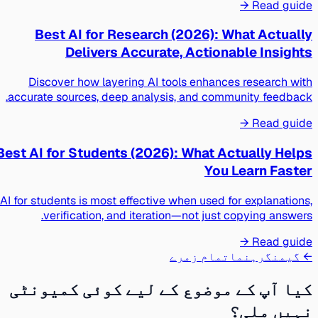
Read guide →
Best AI for Research (2026): What Actually
Delivers Accurate, Actionable Insights
Discover how layering AI tools enhances research with
accurate sources, deep analysis, and community feedback.
Read guide →
Best AI for Students (2026): What Actually Helps
You Learn Faster
AI for students is most effective when used for explanations,
verification, and iteration—not just copying answers.
Read guide →
← گیمنگ
رہنما
تمام زمرے
کیا آپ کے موضوع کے لیے کوئی کمیونٹی
نہیں ملی؟