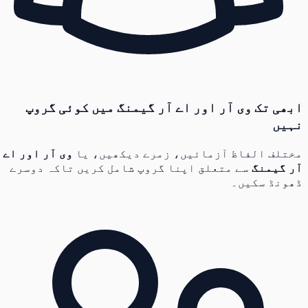
ابھی تک وی آر اور اے آر گیمنگ میں کوئی گروپ
نہیں
مختلف الفاظ آزمائیں، زمرے دیکھیں، یا
وی آر اور اے
آر گیمنگ
سے متعلق اپنا گروپ شامل کریں تاکہ دوسرے
ڈھونڈ سکیں۔