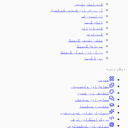
گیم اسٹریٹیجی
آر پی جی اور کہانی کے کھیل
ای اسپورٹس
انڈی گیمز
گیم ڈیزائن
گیم لوئر
ملٹی پلیئر گیمنگ
موبائل گیمنگ
وی آر اور اے آر گیمنگ
بورڈ گیمز
دیگر زمرے
عمومی
مشاغل اور دلچسپیاں
تخلیقی اور فنون
سماجی اور مباحثہ
تعلیم و سیکھنا
پیداواریت اور خود بہتری
پروگرامنگ اور ترقی
اے آئی اور ٹیکنالوجی