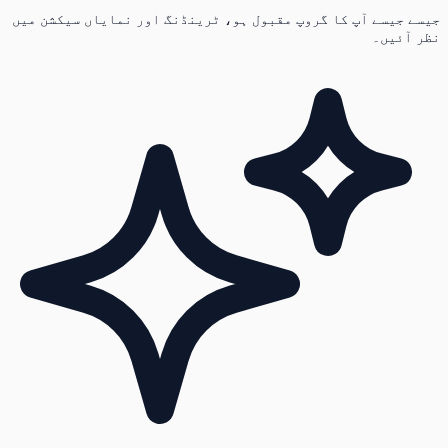
جیسے جیسے آپ کا گروپ مقبول ہو، ٹرینڈنگ اور نمایاں سیکشن میں
نظر آئیں۔