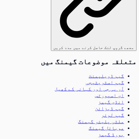
مجھے گروپ لنک حاصل کرنے میں مدد کریں
متعلقہ موضوعات گیمنگ میں
گیم ڈویلپمنٹ
گیم اسٹریٹیجی
آر پی جی اور کہانی کے کھیل
ای اسپورٹس
انڈی گیمز
گیم ڈیزائن
گیم لوئر
ملٹی پلیئر گیمنگ
موبائل گیمنگ
بورڈ گیمز