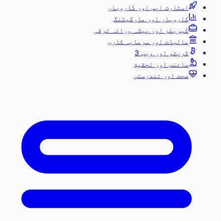
اسٹارٹ اپس اور کاروبار
کاروبار اور مارکیٹنگ
کیریئر اور پیشہ ورانہ ترقی
مالیات اور سرمایہ کاری
کرپٹو اور ویب 3
سائنس اور تحقیق
صحت اور تندرستی