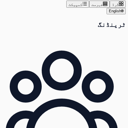
گرڈ
فہرست
کمپیکٹ
English
🌐
ٹرینڈنگ