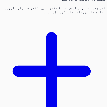
کسی بھی وقت اپنی گروپ لسٹنگ منظم کریں۔ تفصیلات اپ ڈیٹ کریں،
تخلیق کار پروفائل کلیم کریں اور مزید۔