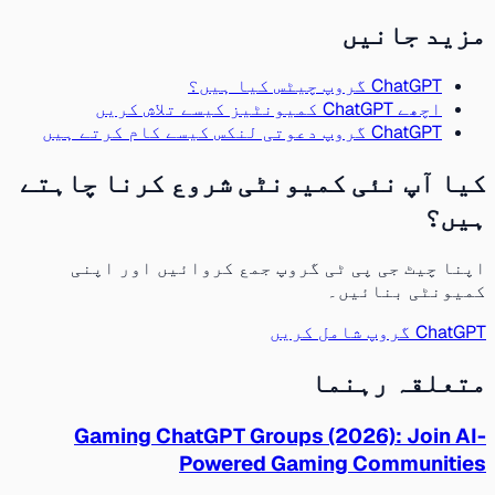
مزید جانیں
ChatGPT گروپ چیٹس کیا ہیں؟
اچھے ChatGPT کمیونٹیز کیسے تلاش کریں
ChatGPT گروپ دعوتی لنکس کیسے کام کرتے ہیں
کیا آپ نئی کمیونٹی شروع کرنا چاہتے
ہیں؟
اپنا چیٹ جی پی ٹی گروپ جمع کروائیں اور اپنی
کمیونٹی بنائیں۔
ChatGPT گروپ شامل کریں
متعلقہ رہنما
Gaming ChatGPT Groups (2026): Join AI-
Powered Gaming Communities