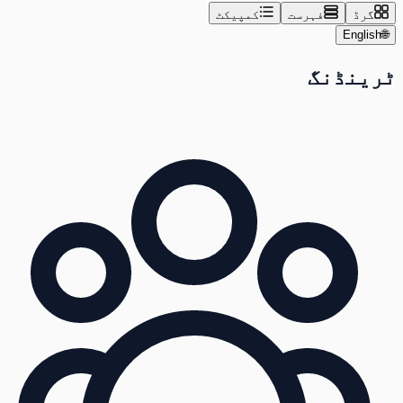
گرڈ
فہرست
کمپیکٹ
English
🌐
ٹرینڈنگ