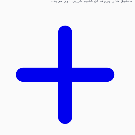
تخلیق کار پروفائل کلیم کریں اور مزید۔