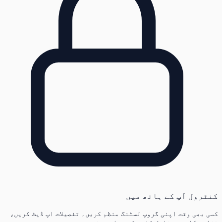
کنٹرول آپ کے ہاتھ میں
کسی بھی وقت اپنی گروپ لسٹنگ منظم کریں۔ تفصیلات اپ ڈیٹ کریں،