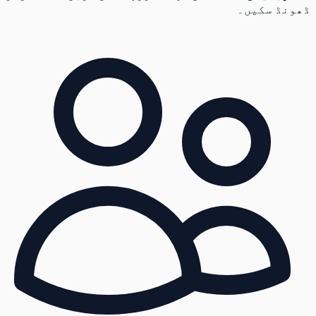
ڈھونڈ سکیں۔