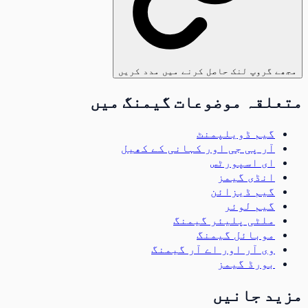
مجھے گروپ لنک حاصل کرنے میں مدد کریں
متعلقہ موضوعات گیمنگ میں
گیم ڈویلپمنٹ
آر پی جی اور کہانی کے کھیل
ای اسپورٹس
انڈی گیمز
گیم ڈیزائن
گیم لوئر
ملٹی پلیئر گیمنگ
موبائل گیمنگ
وی آر اور اے آر گیمنگ
بورڈ گیمز
مزید جانیں