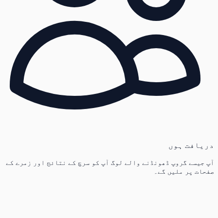
دریافت ہوں
آپ جیسے گروپ ڈھونڈنے والے لوگ آپ کو سرچ کے نتائج اور زمرے کے
صفحات پر ملیں گے۔