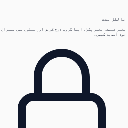
بالکل مفت
بغیر قیمت، بغیر پکڑ۔ اپنا گروپ درج کریں اور منٹوں میں ممبران
خوش آمدید کہیں۔