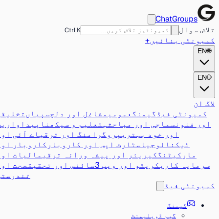
ChatGroups
تلاش سوال
Ctrl K
کمیونٹی بنائیں
+
EN
🌐
EN
🌐
لاگ ان
کمیونٹی فیڈ
گیمنگ
عمومی
مشاغل اور دلچسپیاں
تخلیقی
اور فنون
سماجی اور مباحثہ
تعلیم و سیکھنا
پیداواریت
اور خود بہتری
پروگرامنگ اور ترقی
اے آئی اور
ٹیکنالوجی
اسٹارٹ اپس اور کاروبار
کاروبار اور
مارکیٹنگ
کیریئر اور پیشہ ورانہ ترقی
مالیات اور
سرمایہ کاری
کرپٹو اور ویب 3
سائنس اور تحقیق
صحت اور
تندرستی
کمیونٹی فیڈ
گیمنگ
گیم ڈویلپمنٹ