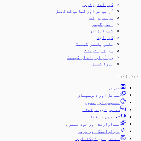
گیم اسٹریٹیجی
آر پی جی اور کہانی کے کھیل
ای اسپورٹس
انڈی گیمز
گیم ڈیزائن
گیم لوئر
ملٹی پلیئر گیمنگ
موبائل گیمنگ
وی آر اور اے آر گیمنگ
بورڈ گیمز
دیگر زمرے
عمومی
مشاغل اور دلچسپیاں
تخلیقی اور فنون
سماجی اور مباحثہ
تعلیم و سیکھنا
پیداواریت اور خود بہتری
پروگرامنگ اور ترقی
اے آئی اور ٹیکنالوجی