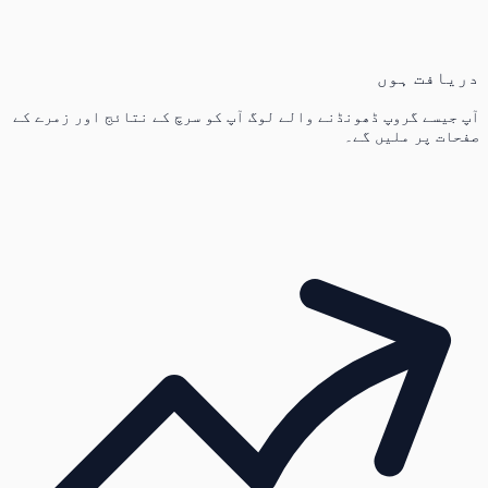
دریافت ہوں
آپ جیسے گروپ ڈھونڈنے والے لوگ آپ کو سرچ کے نتائج اور زمرے کے
صفحات پر ملیں گے۔