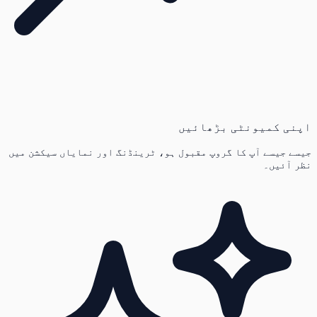
اپنی کمیونٹی بڑھائیں
جیسے جیسے آپ کا گروپ مقبول ہو، ٹرینڈنگ اور نمایاں سیکشن میں
نظر آئیں۔