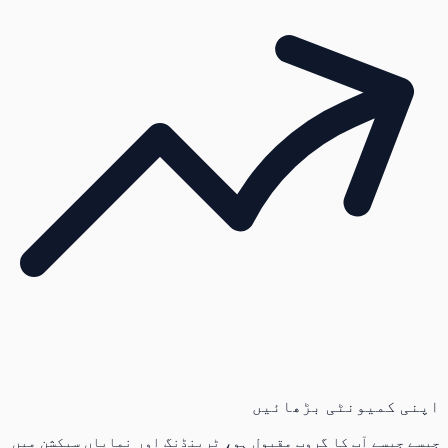
اپنی کمیونٹی بڑھائیں
جیسے جیسے آپ کا گروپ مقبول ہو، ٹرینڈنگ اور نمایاں سیکشن میں