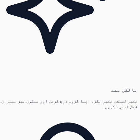
بالکل مفت
بغیر قیمت، بغیر پکڑ۔ اپنا گروپ درج کریں اور منٹوں میں ممبران
خوش آمدید کہیں۔