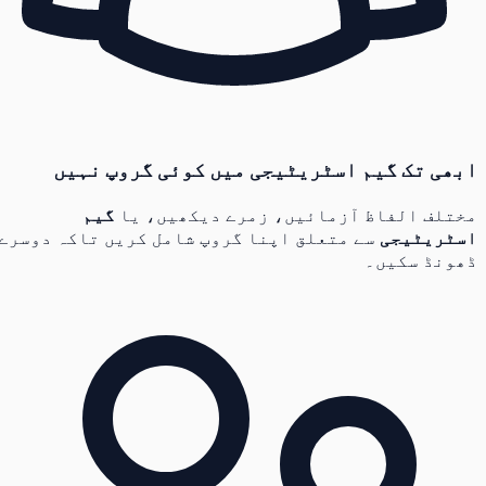
ابھی تک گیم اسٹریٹیجی میں کوئی گروپ نہیں
مختلف الفاظ آزمائیں، زمرے دیکھیں، یا
گیم
اسٹریٹیجی
سے متعلق اپنا گروپ شامل کریں تاکہ دوسرے
ڈھونڈ سکیں۔