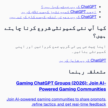
ChatGPT گروپ چیٹس کیا ہیں؟
اچھے ChatGPT کمیونٹیز کیسے تلاش کریں
ChatGPT گروپ دعوتی لنکس کیسے کام کرتے ہیں
کیا آپ نئی کمیونٹی شروع کرنا چاہتے
ہیں؟
اپنا چیٹ جی پی ٹی گروپ جمع کروائیں اور اپنی
کمیونٹی بنائیں۔
ChatGPT گروپ شامل کریں
متعلقہ رہنما
Gaming ChatGPT Groups (2026): Join AI-
Powered Gaming Communities
Join AI-powered gaming communities to share prompts,
refine tactics, and get real-time feedback.