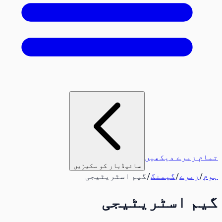
تمام زمرے دیکھیں
سائیڈبار کو سکیڑیں
ہوم
/
زمرے
/
گیمنگ
/
گیم اسٹریٹیجی
گیم اسٹریٹیجی