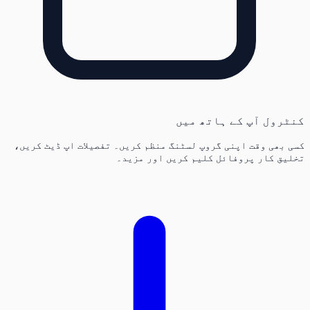
کنٹرول آپ کے ہاتھ میں
کسی بھی وقت اپنی گروپ لسٹنگ منظم کریں۔ تفصیلات اپ ڈیٹ کریں،
تخلیق کار پروفائل کلیم کریں اور مزید۔