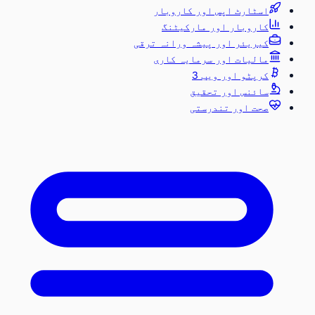
اسٹارٹ اپس اور کاروبار
کاروبار اور مارکیٹنگ
کیریئر اور پیشہ ورانہ ترقی
مالیات اور سرمایہ کاری
کرپٹو اور ویب 3
سائنس اور تحقیق
صحت اور تندرستی