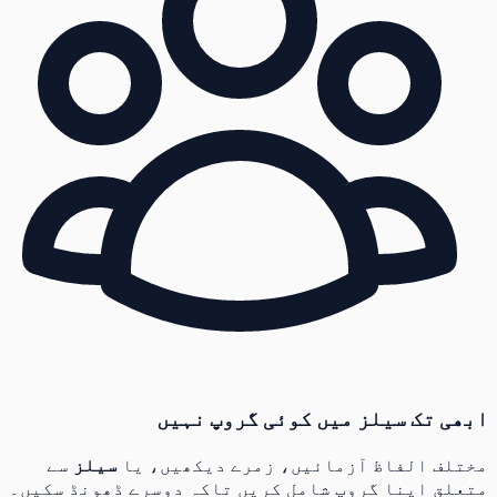
ابھی تک سیلز میں کوئی گروپ نہیں
مختلف الفاظ آزمائیں، زمرے دیکھیں، یا
سیلز
سے
متعلق اپنا گروپ شامل کریں تاکہ دوسرے ڈھونڈ سکیں۔