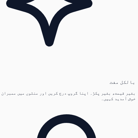
بالکل مفت
بغیر قیمت، بغیر پکڑ۔ اپنا گروپ درج کریں اور منٹوں میں ممبران
خوش آمدید کہیں۔