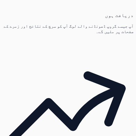
دریافت ہوں
آپ جیسے گروپ ڈھونڈنے والے لوگ آپ کو سرچ کے نتائج اور زمرے کے
صفحات پر ملیں گے۔