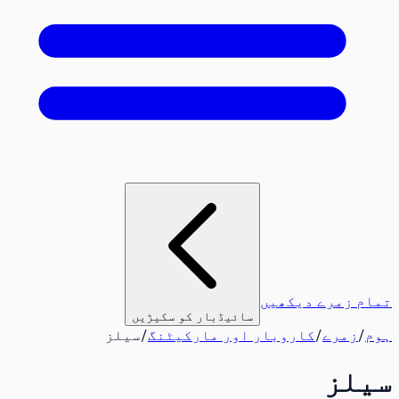
تمام زمرے دیکھیں
سائیڈبار کو سکیڑیں
ہوم
/
زمرے
/
کاروبار اور مارکیٹنگ
/
سیلز
سیلز