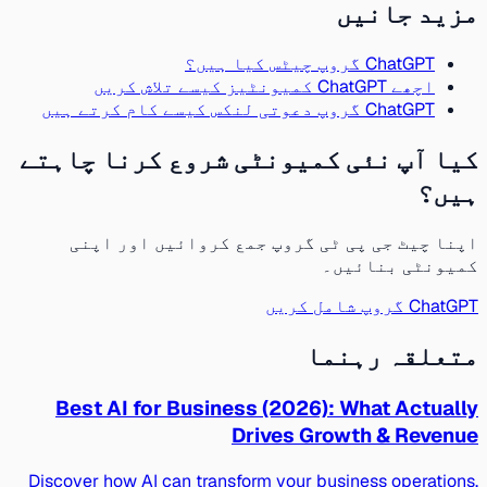
مزید جانیں
ChatGPT گروپ چیٹس کیا ہیں؟
اچھے ChatGPT کمیونٹیز کیسے تلاش کریں
ChatGPT گروپ دعوتی لنکس کیسے کام کرتے ہیں
کیا آپ نئی کمیونٹی شروع کرنا چاہتے
ہیں؟
اپنا چیٹ جی پی ٹی گروپ جمع کروائیں اور اپنی
کمیونٹی بنائیں۔
ChatGPT گروپ شامل کریں
متعلقہ رہنما
Best AI for Business (2026): What Actually
Drives Growth & Revenue
Discover how AI can transform your business operations,