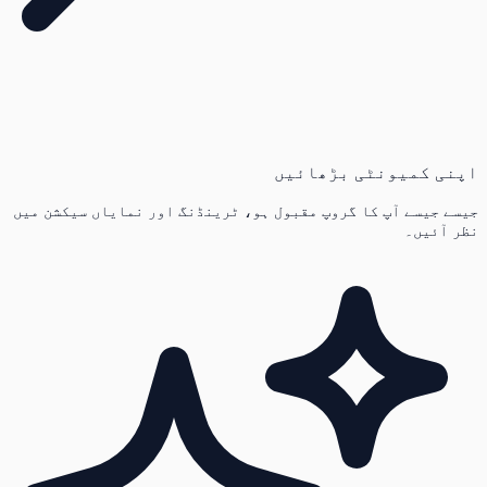
اپنی کمیونٹی بڑھائیں
جیسے جیسے آپ کا گروپ مقبول ہو، ٹرینڈنگ اور نمایاں سیکشن میں
نظر آئیں۔