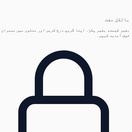
بالکل مفت
بغیر قیمت، بغیر پکڑ۔ اپنا گروپ درج کریں اور منٹوں میں ممبران
خوش آمدید کہیں۔