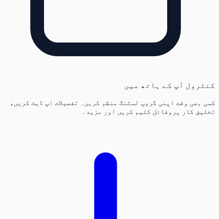
کنٹرول آپ کے ہاتھ میں
کسی بھی وقت اپنی گروپ لسٹنگ منظم کریں۔ تفصیلات اپ ڈیٹ کریں،
تخلیق کار پروفائل کلیم کریں اور مزید۔