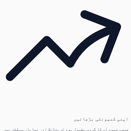
اپنی کمیونٹی بڑھائیں
جیسے جیسے آپ کا گروپ مقبول ہو، ٹرینڈنگ اور نمایاں سیکشن میں