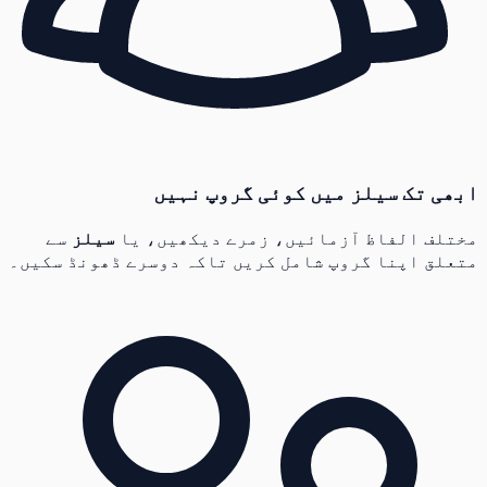
ابھی تک سیلز میں کوئی گروپ نہیں
مختلف الفاظ آزمائیں، زمرے دیکھیں، یا
سیلز
سے
متعلق اپنا گروپ شامل کریں تاکہ دوسرے ڈھونڈ سکیں۔