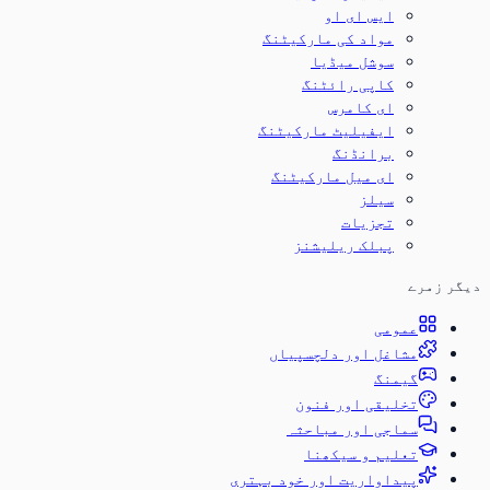
ایس ای او
مواد کی مارکیٹنگ
سوشل میڈیا
کاپی رائٹنگ
ای کامرس
ایفیلیٹ مارکیٹنگ
برانڈنگ
ای میل مارکیٹنگ
سیلز
تجزیات
پبلک ریلیشنز
دیگر زمرے
عمومی
مشاغل اور دلچسپیاں
گیمنگ
تخلیقی اور فنون
سماجی اور مباحثہ
تعلیم و سیکھنا
پیداواریت اور خود بہتری