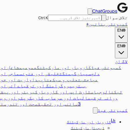
ChatGroups
تلاش سوال
Ctrl K
کمیونٹی بنائیں
+
EN
🌐
EN
🌐
لاگ ان
کمیونٹی فیڈ
کاروبار اور مارکیٹنگ
عمومی
مشاغل اور
دلچسپیاں
گیمنگ
تخلیقی اور فنون
سماجی اور
مباحثہ
تعلیم و سیکھنا
پیداواریت اور خود
بہتری
پروگرامنگ اور ترقی
اے آئی اور
ٹیکنالوجی
اسٹارٹ اپس اور کاروبار
کیریئر اور پیشہ
ورانہ ترقی
مالیات اور سرمایہ کاری
کرپٹو اور ویب
3
سائنس اور تحقیق
صحت اور تندرستی
کمیونٹی فیڈ
کاروبار اور مارکیٹنگ
ڈیجیٹل مارکیٹنگ