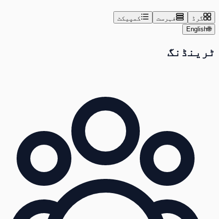
گرڈ
فہرست
کمپیکٹ
English
🌐
ٹرینڈنگ