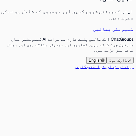
اپنی کمیونٹی شروع کریں اور دوسروں کو شامل ہونے کی
دعوت دیں۔
کمیونٹی بنائیں
ChatGroups ایک عالمی پلیٹ فارم ہے برائے AI کمیونٹیز جہاں
صارفین چیٹ کرتے ہیں، تصاویر اور موسیقی بناتے ہیں اور ریئل
ٹائم میں جڑتے ہیں۔
🌙
ڈارک موڈ
🌐
English
رہنما
رازداری
شرائط
ڈس کلیمر