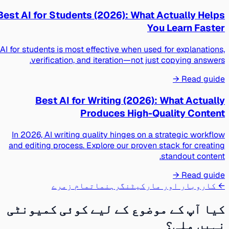
Best AI for Students (2026): What Actually Helps
You Learn Faster
AI for students is most effective when used for explanations,
verification, and iteration—not just copying answers.
Read guide →
Best AI for Writing (2026): What Actually
Produces High-Quality Content
In 2026, AI writing quality hinges on a strategic workflow
and editing process. Explore our proven stack for creating
standout content.
Read guide →
← کاروبار اور مارکیٹنگ
رہنما
تمام زمرے
کیا آپ کے موضوع کے لیے کوئی کمیونٹی
نہیں ملی؟