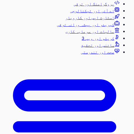
پروگرامنگ اور ترقی
اے آئی اور ٹیکنالوجی
اسٹارٹ اپس اور کاروبار
کیریئر اور پیشہ ورانہ ترقی
مالیات اور سرمایہ کاری
کرپٹو اور ویب 3
سائنس اور تحقیق
صحت اور تندرستی