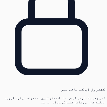
کنٹرول آپ کے ہاتھ میں
کسی بھی وقت اپنی گروپ لسٹنگ منظم کریں۔ تفصیلات اپ ڈیٹ کریں،
تخلیق کار پروفائل کلیم کریں اور مزید۔