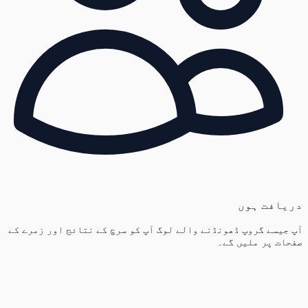
دریافت ہوں
آپ جیسے گروپ ڈھونڈنے والے لوگ آپ کو سرچ کے نتائج اور زمرے کے
صفحات پر ملیں گے۔