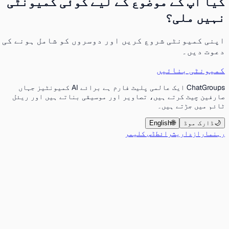
کیا آپ کے موضوع کے لیے کوئی کمیونٹی
نہیں ملی؟
اپنی کمیونٹی شروع کریں اور دوسروں کو شامل ہونے کی
دعوت دیں۔
کمیونٹی بنائیں
ChatGroups ایک عالمی پلیٹ فارم ہے برائے AI کمیونٹیز جہاں
صارفین چیٹ کرتے ہیں، تصاویر اور موسیقی بناتے ہیں اور ریئل
ٹائم میں جڑتے ہیں۔
🌙
ڈارک موڈ
🌐
English
رہنما
رازداری
شرائط
ڈس کلیمر