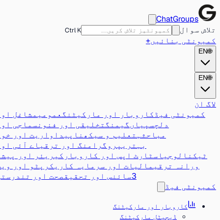
ChatGroups
تلاش سوال
Ctrl K
کمیونٹی بنائیں
+
EN
🌐
EN
🌐
لاگ ان
کمیونٹی فیڈ
کاروبار اور مارکیٹنگ
عمومی
مشاغل اور
دلچسپیاں
گیمنگ
تخلیقی اور فنون
سماجی اور
مباحثہ
تعلیم و سیکھنا
پیداواریت اور خود
بہتری
پروگرامنگ اور ترقی
اے آئی اور
ٹیکنالوجی
اسٹارٹ اپس اور کاروبار
کیریئر اور پیشہ
ورانہ ترقی
مالیات اور سرمایہ کاری
کرپٹو اور ویب
3
سائنس اور تحقیق
صحت اور تندرستی
کمیونٹی فیڈ
کاروبار اور مارکیٹنگ
ڈیجیٹل مارکیٹنگ