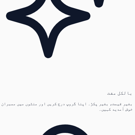
بالکل مفت
بغیر قیمت، بغیر پکڑ۔ اپنا گروپ درج کریں اور منٹوں میں ممبران
خوش آمدید کہیں۔