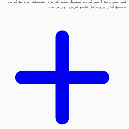
کسی بھی وقت اپنی گروپ لسٹنگ منظم کریں۔ تفصیلات اپ ڈیٹ کریں،
تخلیق کار پروفائل کلیم کریں اور مزید۔