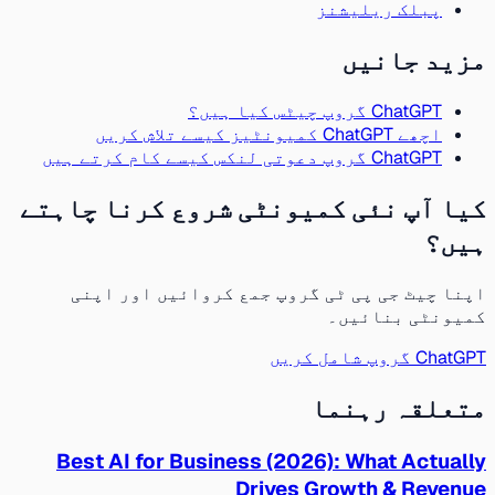
پبلک ریلیشنز
مزید جانیں
ChatGPT گروپ چیٹس کیا ہیں؟
اچھے ChatGPT کمیونٹیز کیسے تلاش کریں
ChatGPT گروپ دعوتی لنکس کیسے کام کرتے ہیں
کیا آپ نئی کمیونٹی شروع کرنا چاہتے
ہیں؟
اپنا چیٹ جی پی ٹی گروپ جمع کروائیں اور اپنی
کمیونٹی بنائیں۔
ChatGPT گروپ شامل کریں
متعلقہ رہنما
Best AI for Business (2026): What Actually
Drives Growth & Revenue