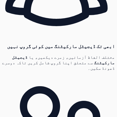
ابھی تک ڈیجیٹل مارکیٹنگ میں کوئی گروپ نہیں
مختلف الفاظ آزمائیں، زمرے دیکھیں، یا
ڈیجیٹل
مارکیٹنگ
سے متعلق اپنا گروپ شامل کریں تاکہ دوسرے
ڈھونڈ سکیں۔