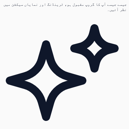
جیسے جیسے آپ کا گروپ مقبول ہو، ٹرینڈنگ اور نمایاں سیکشن میں
نظر آئیں۔