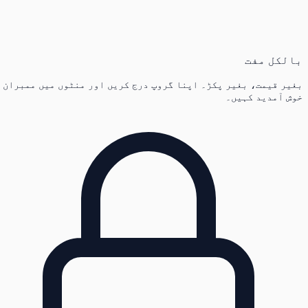
بالکل مفت
بغیر قیمت، بغیر پکڑ۔ اپنا گروپ درج کریں اور منٹوں میں ممبران
خوش آمدید کہیں۔