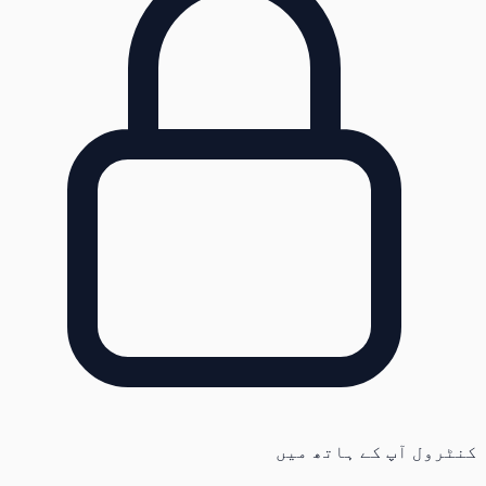
کنٹرول آپ کے ہاتھ میں