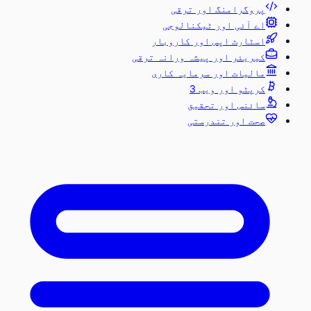
پروگرامنگ اور ترقی
اے آئی اور ٹیکنالوجی
اسٹارٹ اپس اور کاروبار
کیریئر اور پیشہ ورانہ ترقی
مالیات اور سرمایہ کاری
کرپٹو اور ویب 3
سائنس اور تحقیق
صحت اور تندرستی