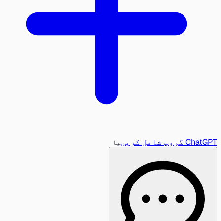
ChatGPT گروپ شامل کریں
یا