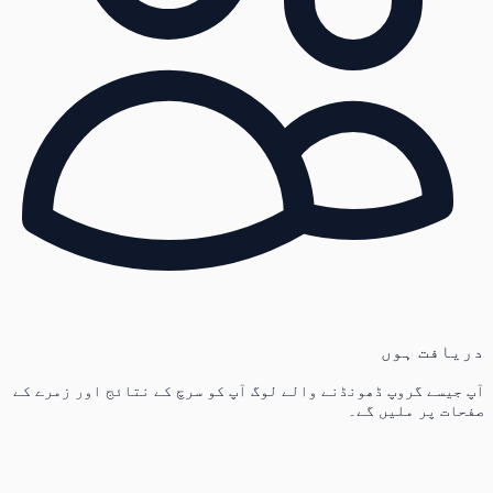
دریافت ہوں
آپ جیسے گروپ ڈھونڈنے والے لوگ آپ کو سرچ کے نتائج اور زمرے کے
صفحات پر ملیں گے۔