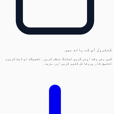
کنٹرول آپ کے ہاتھ میں
کسی بھی وقت اپنی گروپ لسٹنگ منظم کریں۔ تفصیلات اپ ڈیٹ کریں،
تخلیق کار پروفائل کلیم کریں اور مزید۔