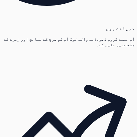
دریافت ہوں
آپ جیسے گروپ ڈھونڈنے والے لوگ آپ کو سرچ کے نتائج اور زمرے کے
صفحات پر ملیں گے۔