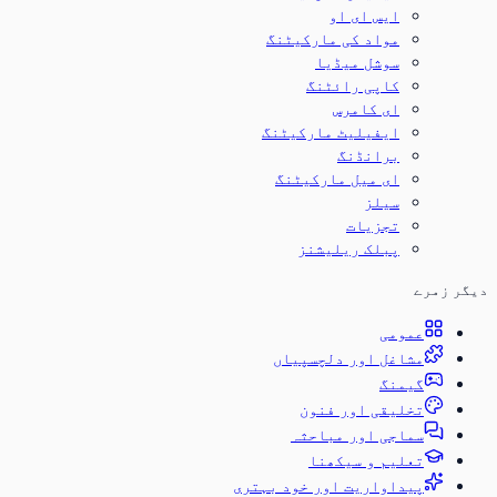
ایس ای او
مواد کی مارکیٹنگ
سوشل میڈیا
کاپی رائٹنگ
ای کامرس
ایفیلیٹ مارکیٹنگ
برانڈنگ
ای میل مارکیٹنگ
سیلز
تجزیات
پبلک ریلیشنز
دیگر زمرے
عمومی
مشاغل اور دلچسپیاں
گیمنگ
تخلیقی اور فنون
سماجی اور مباحثہ
تعلیم و سیکھنا
پیداواریت اور خود بہتری