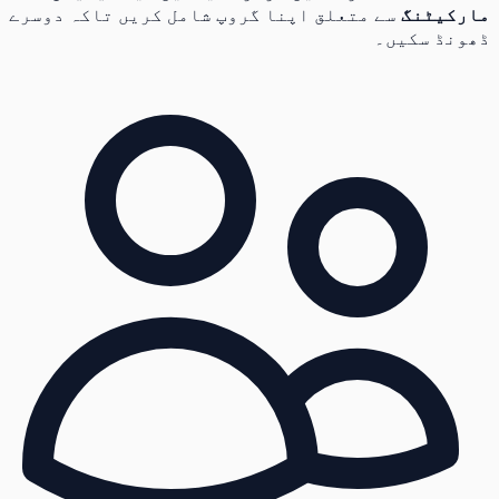
مارکیٹنگ
سے متعلق اپنا گروپ شامل کریں تاکہ دوسرے
ڈھونڈ سکیں۔