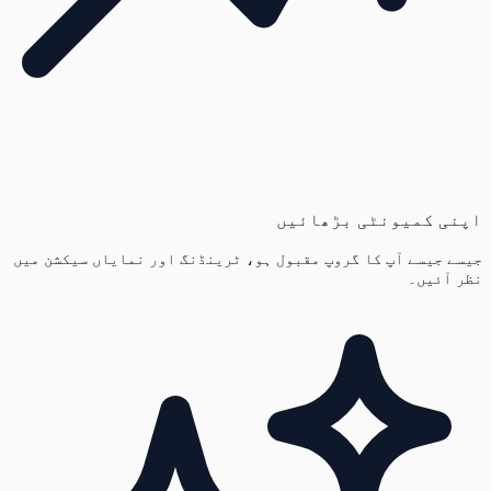
اپنی کمیونٹی بڑھائیں
جیسے جیسے آپ کا گروپ مقبول ہو، ٹرینڈنگ اور نمایاں سیکشن میں
نظر آئیں۔