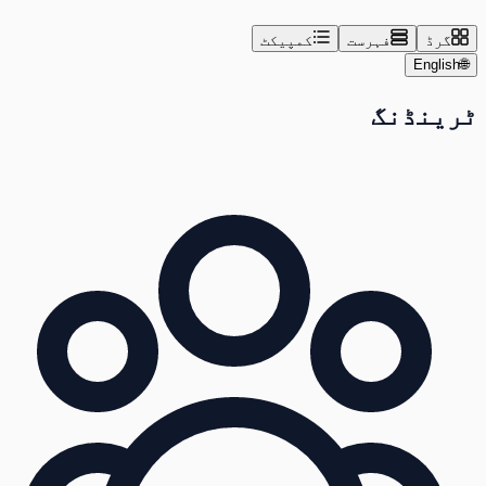
گرڈ
فہرست
کمپیکٹ
English
🌐
ٹرینڈنگ