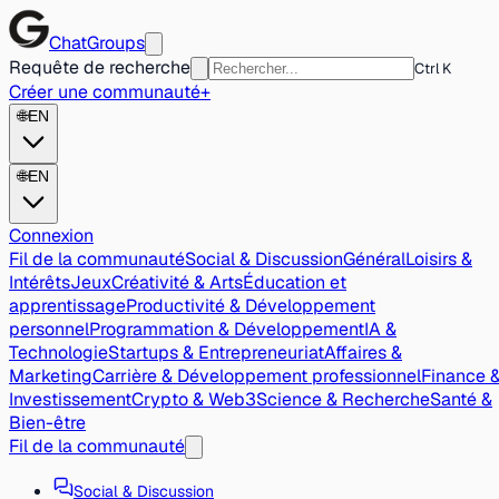
ChatGroups
Requête de recherche
Ctrl K
Créer une communauté
+
🌐
EN
🌐
EN
Connexion
Fil de la communauté
Social & Discussion
Général
Loisirs &
Intérêts
Jeux
Créativité & Arts
Éducation et
apprentissage
Productivité & Développement
personnel
Programmation & Développement
IA &
Technologie
Startups & Entrepreneuriat
Affaires &
Marketing
Carrière & Développement professionnel
Finance 
Investissement
Crypto & Web3
Science & Recherche
Santé &
Bien-être
Fil de la communauté
Social & Discussion