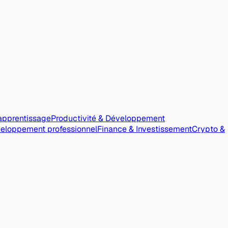
apprentissage
Productivité & Développement
veloppement professionnel
Finance & Investissement
Crypto &