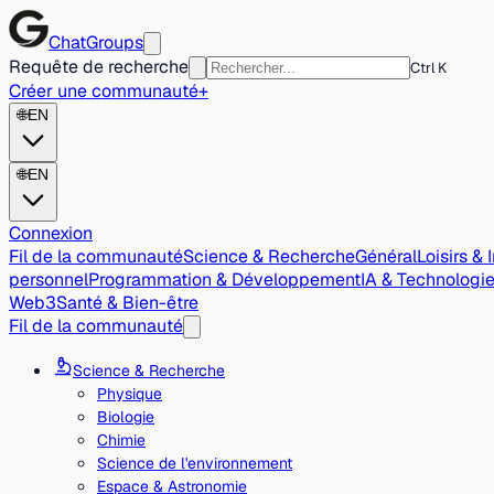
ChatGroups
Requête de recherche
Ctrl K
Créer une communauté
+
🌐
EN
🌐
EN
Connexion
Fil de la communauté
Science & Recherche
Général
Loisirs & 
personnel
Programmation & Développement
IA & Technologi
Web3
Santé & Bien-être
Fil de la communauté
Science & Recherche
Physique
Biologie
Chimie
Science de l'environnement
Espace & Astronomie