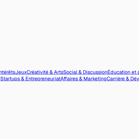
Intérêts
Jeux
Créativité & Arts
Social & Discussion
Éducation et 
e
Startups & Entrepreneuriat
Affaires & Marketing
Carrière & Dé