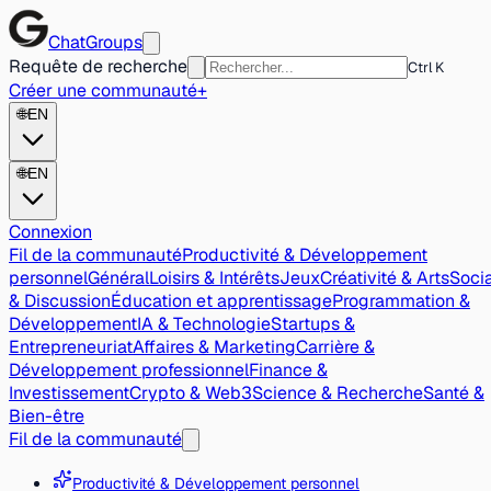
ChatGroups
Requête de recherche
Ctrl K
Créer une communauté
+
🌐
EN
🌐
EN
Connexion
Fil de la communauté
Productivité & Développement
personnel
Général
Loisirs & Intérêts
Jeux
Créativité & Arts
Socia
& Discussion
Éducation et apprentissage
Programmation &
Développement
IA & Technologie
Startups &
Entrepreneuriat
Affaires & Marketing
Carrière &
Développement professionnel
Finance &
Investissement
Crypto & Web3
Science & Recherche
Santé &
Bien-être
Fil de la communauté
Productivité & Développement personnel