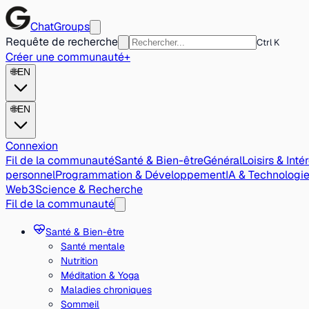
ChatGroups
Requête de recherche
Ctrl K
Créer une communauté
+
🌐
EN
🌐
EN
Connexion
Fil de la communauté
Santé & Bien-être
Général
Loisirs & Inté
personnel
Programmation & Développement
IA & Technologi
Web3
Science & Recherche
Fil de la communauté
Santé & Bien-être
Santé mentale
Nutrition
Méditation & Yoga
Maladies chroniques
Sommeil