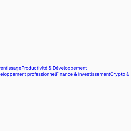
rentissage
Productivité & Développement
veloppement professionnel
Finance & Investissement
Crypto &