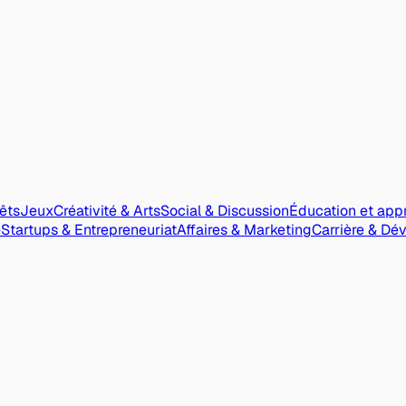
rêts
Jeux
Créativité & Arts
Social & Discussion
Éducation et app
e
Startups & Entrepreneuriat
Affaires & Marketing
Carrière & Dé