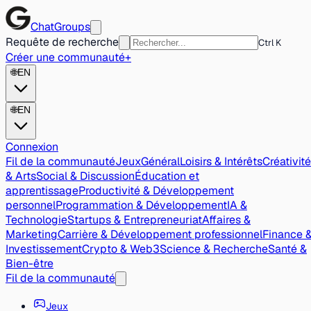
ChatGroups
Requête de recherche
Ctrl K
Créer une communauté
+
🌐
EN
🌐
EN
Connexion
Fil de la communauté
Jeux
Général
Loisirs & Intérêts
Créativité
& Arts
Social & Discussion
Éducation et
apprentissage
Productivité & Développement
personnel
Programmation & Développement
IA &
Technologie
Startups & Entrepreneuriat
Affaires &
Marketing
Carrière & Développement professionnel
Finance 
Investissement
Crypto & Web3
Science & Recherche
Santé &
Bien-être
Fil de la communauté
Jeux