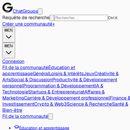
ChatGroups
Requête de recherche
Ctrl K
Créer une communauté
+
🌐
EN
🌐
EN
Connexion
Fil de la communauté
Éducation et
apprentissage
Général
Loisirs & Intérêts
Jeux
Créativité &
Arts
Social & Discussion
Productivité & Développement
personnel
Programmation & Développement
IA &
Technologie
Startups & Entrepreneuriat
Affaires &
Marketing
Carrière & Développement professionnel
Finance 
Investissement
Crypto & Web3
Science & Recherche
Santé &
Bien-être
Fil de la communauté
Éducation et apprentissage