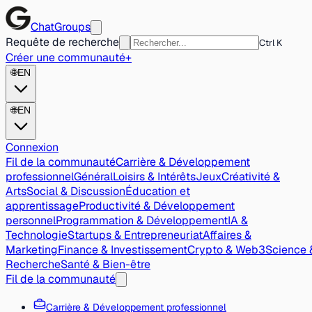
ChatGroups
Requête de recherche
Ctrl K
Créer une communauté
+
🌐
EN
🌐
EN
Connexion
Fil de la communauté
Carrière & Développement
professionnel
Général
Loisirs & Intérêts
Jeux
Créativité &
Arts
Social & Discussion
Éducation et
apprentissage
Productivité & Développement
personnel
Programmation & Développement
IA &
Technologie
Startups & Entrepreneuriat
Affaires &
Marketing
Finance & Investissement
Crypto & Web3
Science 
Recherche
Santé & Bien-être
Fil de la communauté
Carrière & Développement professionnel