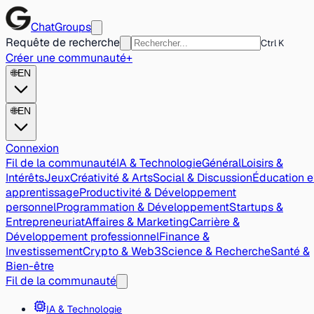
ChatGroups
Requête de recherche
Ctrl K
Créer une communauté
+
🌐
EN
🌐
EN
Connexion
Fil de la communauté
IA & Technologie
Général
Loisirs &
Intérêts
Jeux
Créativité & Arts
Social & Discussion
Éducation e
apprentissage
Productivité & Développement
personnel
Programmation & Développement
Startups &
Entrepreneuriat
Affaires & Marketing
Carrière &
Développement professionnel
Finance &
Investissement
Crypto & Web3
Science & Recherche
Santé &
Bien-être
Fil de la communauté
IA & Technologie