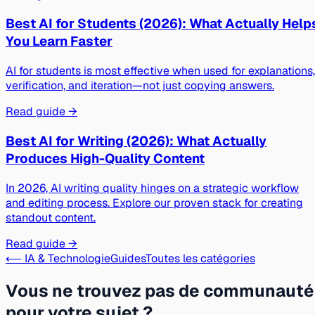
Best AI for Students (2026): What Actually Help
You Learn Faster
AI for students is most effective when used for explanations,
verification, and iteration—not just copying answers.
Read guide →
Best AI for Writing (2026): What Actually
Produces High-Quality Content
In 2026, AI writing quality hinges on a strategic workflow
and editing process. Explore our proven stack for creating
standout content.
Read guide →
⟵ IA & Technologie
Guides
Toutes les catégories
Vous ne trouvez pas de communauté
pour votre sujet ?