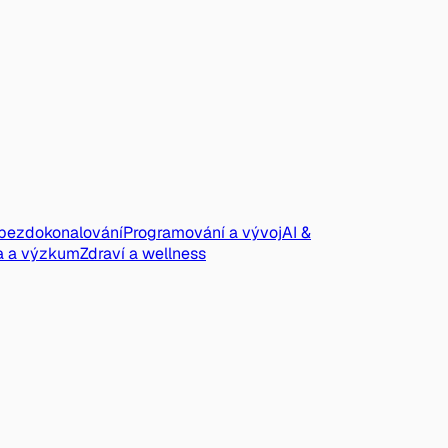
ebezdokonalování
Programování a vývoj
AI &
a a výzkum
Zdraví a wellness