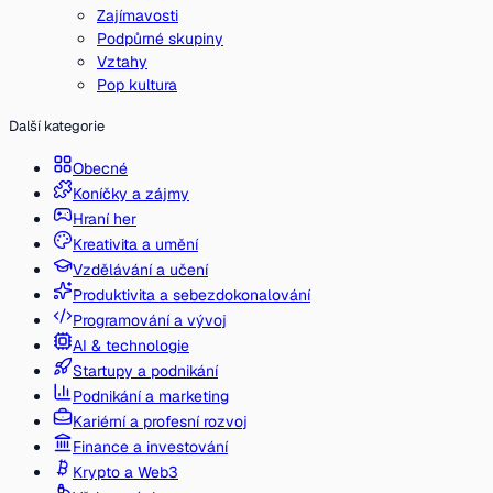
Zajímavosti
Podpůrné skupiny
Vztahy
Pop kultura
Další kategorie
Obecné
Koníčky a zájmy
Hraní her
Kreativita a umění
Vzdělávání a učení
Produktivita a sebezdokonalování
Programování a vývoj
AI & technologie
Startupy a podnikání
Podnikání a marketing
Kariérní a profesní rozvoj
Finance a investování
Krypto a Web3