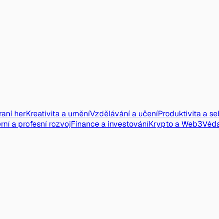
raní her
Kreativita a umění
Vzdělávání a učení
Produktivita a s
rní a profesní rozvoj
Finance a investování
Krypto a Web3
Věd