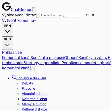
ChatGroups
Vyhledávací dotaz
Ctrl K
Vytvořit komunitu
+
🌐
EN
🌐
EN
Přihlásit se
Komunitní kanál
Sociální a diskusní
Obecné
Koníčky a zájmy
H
technologie
Startupy a podnikání
Podnikání a marketing
Karié
Komunitní kanál
Sociální a diskusní
Debaty
Filosofie
Aktuální události
Neformální chat
Memy a humor
Kulturní diskuze