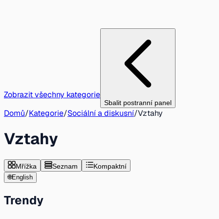
Zobrazit všechny kategorie
Sbalit postranní panel
Domů
/
Kategorie
/
Sociální a diskusní
/
Vztahy
Vztahy
Mřížka
Seznam
Kompaktní
🌐
English
Trendy