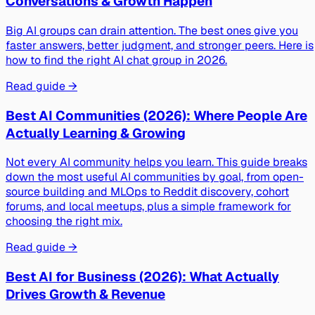
Conversations & Growth Happen
Big AI groups can drain attention. The best ones give you
faster answers, better judgment, and stronger peers. Here is
how to find the right AI chat group in 2026.
Read guide →
Best AI Communities (2026): Where People Are
Actually Learning & Growing
Not every AI community helps you learn. This guide breaks
down the most useful AI communities by goal, from open-
source building and MLOps to Reddit discovery, cohort
forums, and local meetups, plus a simple framework for
choosing the right mix.
Read guide →
Best AI for Business (2026): What Actually
Drives Growth & Revenue