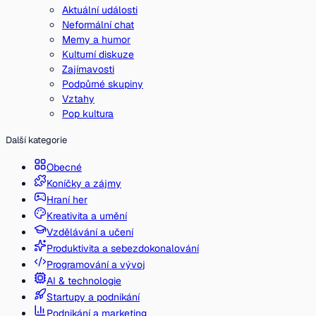
Aktuální události
Neformální chat
Memy a humor
Kulturní diskuze
Zajímavosti
Podpůrné skupiny
Vztahy
Pop kultura
Další kategorie
Obecné
Koníčky a zájmy
Hraní her
Kreativita a umění
Vzdělávání a učení
Produktivita a sebezdokonalování
Programování a vývoj
AI & technologie
Startupy a podnikání
Podnikání a marketing