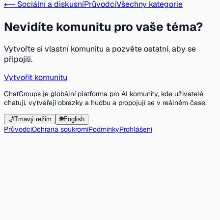
⟵ Sociální a diskusní
Průvodci
Všechny kategorie
Nevidíte komunitu pro vaše téma?
Vytvořte si vlastní komunitu a pozvěte ostatní, aby se
připojili.
Vytvořit komunitu
ChatGroups je globální platforma pro AI komunity, kde uživatelé
chatují, vytvářejí obrázky a hudbu a propojují se v reálném čase.
🌙
Tmavý režim
🌐
English
Průvodci
Ochrana soukromí
Podmínky
Prohlášení