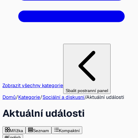
Zobrazit všechny kategorie
Sbalit postranní panel
Domů
/
Kategorie
/
Sociální a diskusní
/
Aktuální události
Aktuální události
Mřížka
Seznam
Kompaktní
🌐
English