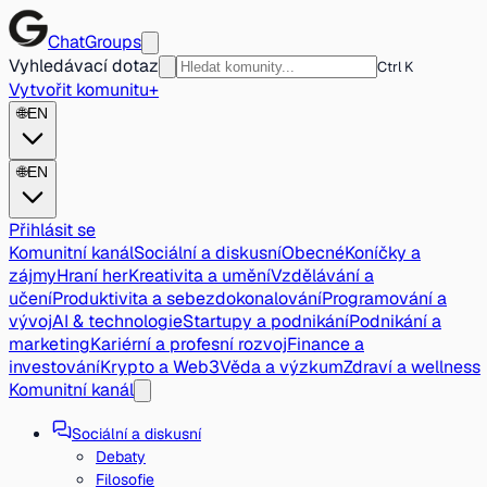
ChatGroups
Vyhledávací dotaz
Ctrl K
Vytvořit komunitu
+
🌐
EN
🌐
EN
Přihlásit se
Komunitní kanál
Sociální a diskusní
Obecné
Koníčky a
zájmy
Hraní her
Kreativita a umění
Vzdělávání a
učení
Produktivita a sebezdokonalování
Programování a
vývoj
AI & technologie
Startupy a podnikání
Podnikání a
marketing
Kariérní a profesní rozvoj
Finance a
investování
Krypto a Web3
Věda a výzkum
Zdraví a wellness
Komunitní kanál
Sociální a diskusní
Debaty
Filosofie