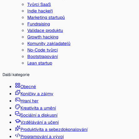
Tvůrci SaaS
Indie hackeři
Marketing startupů
Fundraising
Validace produktu
Growth hacking
Komunity zakladatelů
No-Code tvůrci
Bootstrapování
Lean startup
Další kategorie
Obecné
Koníčky a zájmy
Hraní her
Kreativita a umění
Sociální a diskusní
Vzdělávání a učení
Produktivita a sebezdokonalování
Programování a vývoj