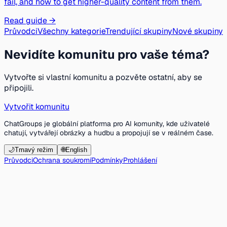
fail, and how to get higher-quality content from them.
Read guide →
Průvodci
Všechny kategorie
Trendující skupiny
Nové skupiny
Nevidíte komunitu pro vaše téma?
Vytvořte si vlastní komunitu a pozvěte ostatní, aby se
připojili.
Vytvořit komunitu
ChatGroups je globální platforma pro AI komunity, kde uživatelé
chatují, vytvářejí obrázky a hudbu a propojují se v reálném čase.
🌙
Tmavý režim
🌐
English
Průvodci
Ochrana soukromí
Podmínky
Prohlášení