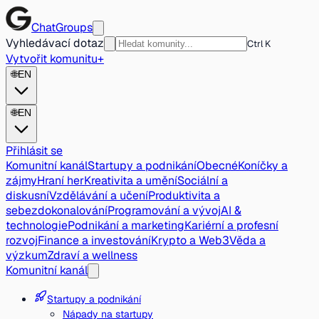
ChatGroups
Vyhledávací dotaz
Ctrl K
Vytvořit komunitu
+
🌐
EN
🌐
EN
Přihlásit se
Komunitní kanál
Startupy a podnikání
Obecné
Koníčky a
zájmy
Hraní her
Kreativita a umění
Sociální a
diskusní
Vzdělávání a učení
Produktivita a
sebezdokonalování
Programování a vývoj
AI &
technologie
Podnikání a marketing
Kariérní a profesní
rozvoj
Finance a investování
Krypto a Web3
Věda a
výzkum
Zdraví a wellness
Komunitní kanál
Startupy a podnikání
Nápady na startupy