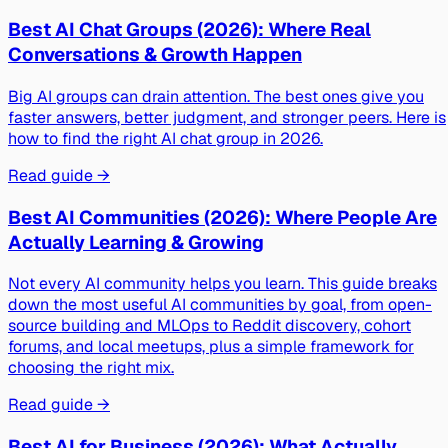
Best AI Chat Groups (2026): Where Real
Conversations & Growth Happen
Big AI groups can drain attention. The best ones give you
faster answers, better judgment, and stronger peers. Here is
how to find the right AI chat group in 2026.
Read guide →
Best AI Communities (2026): Where People Are
Actually Learning & Growing
Not every AI community helps you learn. This guide breaks
down the most useful AI communities by goal, from open-
source building and MLOps to Reddit discovery, cohort
forums, and local meetups, plus a simple framework for
choosing the right mix.
Read guide →
Best AI for Business (2026): What Actually