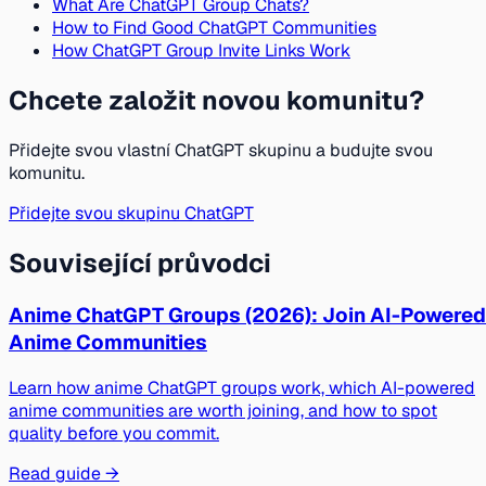
What Are ChatGPT Group Chats?
How to Find Good ChatGPT Communities
How ChatGPT Group Invite Links Work
Chcete založit novou komunitu?
Přidejte svou vlastní ChatGPT skupinu a budujte svou
komunitu.
Přidejte svou skupinu ChatGPT
Související průvodci
Anime ChatGPT Groups (2026): Join AI-Powered
Anime Communities
Learn how anime ChatGPT groups work, which AI-powered
anime communities are worth joining, and how to spot
quality before you commit.
Read guide →