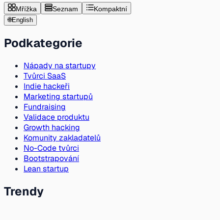
Mřížka
Seznam
Kompaktní
🌐
English
Podkategorie
Nápady na startupy
Tvůrci SaaS
Indie hackeři
Marketing startupů
Fundraising
Validace produktu
Growth hacking
Komunity zakladatelů
No-Code tvůrci
Bootstrapování
Lean startup
Trendy