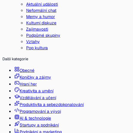
Aktuální události
Neformální chat
Memy a humor
Kulturní diskuze
Zajímavosti
Podpůrné skupiny
Vztahy
Pop kultura
Další kategorie
Obecné
Koníčky a zájmy
Hraní her
Kreativita a umění
Vzdělávání a učení
Produktivita a sebezdokonalování
Programování a vývoj
AI & technologie
Startupy a podnikání
Podnikání a marketing