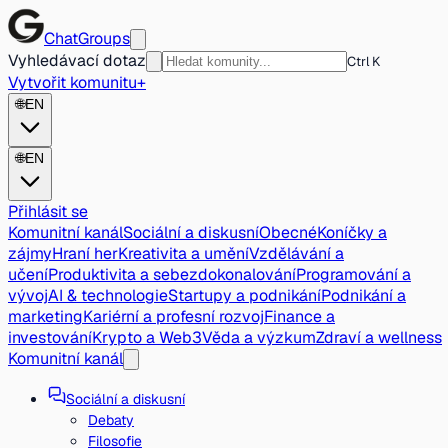
ChatGroups
Vyhledávací dotaz
Ctrl K
Vytvořit komunitu
+
🌐
EN
🌐
EN
Přihlásit se
Komunitní kanál
Sociální a diskusní
Obecné
Koníčky a
zájmy
Hraní her
Kreativita a umění
Vzdělávání a
učení
Produktivita a sebezdokonalování
Programování a
vývoj
AI & technologie
Startupy a podnikání
Podnikání a
marketing
Kariérní a profesní rozvoj
Finance a
investování
Krypto a Web3
Věda a výzkum
Zdraví a wellness
Komunitní kanál
Sociální a diskusní
Debaty
Filosofie