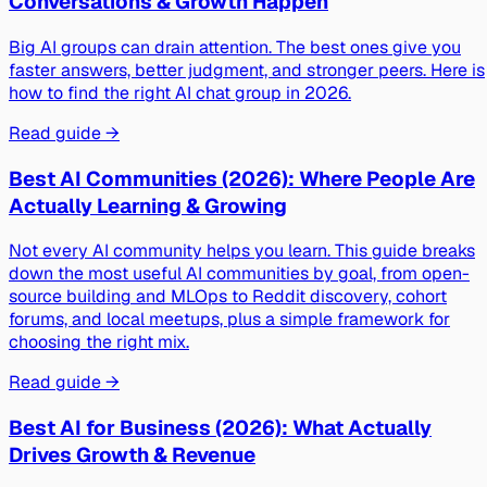
Conversations & Growth Happen
Big AI groups can drain attention. The best ones give you
faster answers, better judgment, and stronger peers. Here is
how to find the right AI chat group in 2026.
Read guide →
Best AI Communities (2026): Where People Are
Actually Learning & Growing
Not every AI community helps you learn. This guide breaks
down the most useful AI communities by goal, from open-
source building and MLOps to Reddit discovery, cohort
forums, and local meetups, plus a simple framework for
choosing the right mix.
Read guide →
Best AI for Business (2026): What Actually
Drives Growth & Revenue