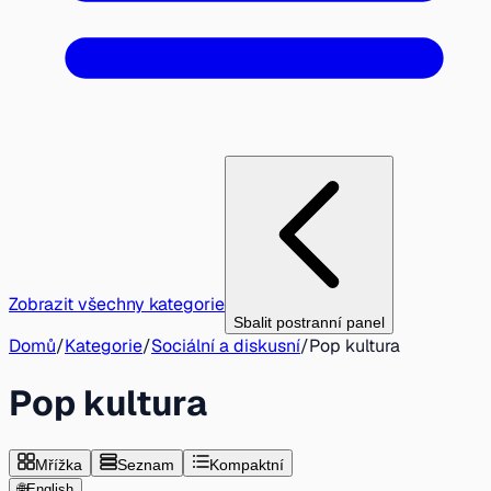
Zobrazit všechny kategorie
Sbalit postranní panel
Domů
/
Kategorie
/
Sociální a diskusní
/
Pop kultura
Pop kultura
Mřížka
Seznam
Kompaktní
🌐
English