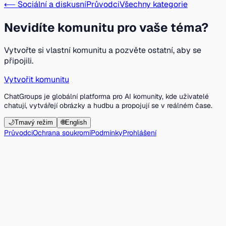
⟵ Sociální a diskusní
Průvodci
Všechny kategorie
Nevidíte komunitu pro vaše téma?
Vytvořte si vlastní komunitu a pozvěte ostatní, aby se
připojili.
Vytvořit komunitu
ChatGroups je globální platforma pro AI komunity, kde uživatelé
chatují, vytvářejí obrázky a hudbu a propojují se v reálném čase.
🌙
Tmavý režim
🌐
English
Průvodci
Ochrana soukromí
Podmínky
Prohlášení