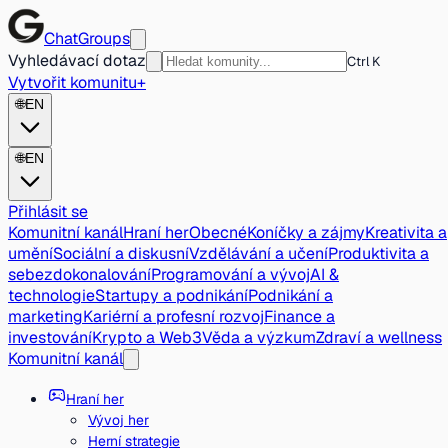
ChatGroups
Vyhledávací dotaz
Ctrl K
Vytvořit komunitu
+
🌐
EN
🌐
EN
Přihlásit se
Komunitní kanál
Hraní her
Obecné
Koníčky a zájmy
Kreativita a
umění
Sociální a diskusní
Vzdělávání a učení
Produktivita a
sebezdokonalování
Programování a vývoj
AI &
technologie
Startupy a podnikání
Podnikání a
marketing
Kariérní a profesní rozvoj
Finance a
investování
Krypto a Web3
Věda a výzkum
Zdraví a wellness
Komunitní kanál
Hraní her
Vývoj her
Herní strategie