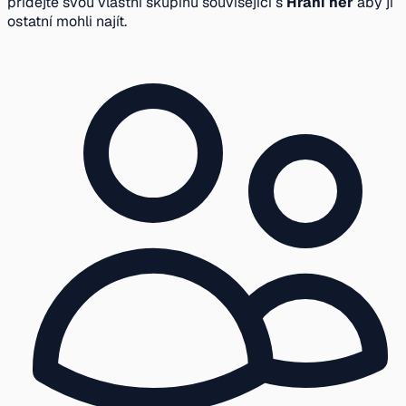
přidejte svou vlastní skupinu související s
Hraní her
aby ji
ostatní mohli najít.