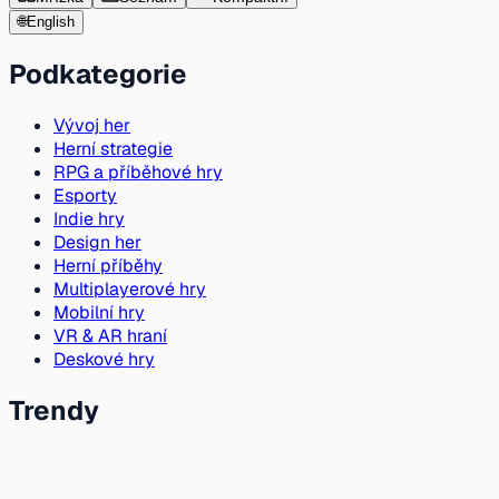
🌐
English
Podkategorie
Vývoj her
Herní strategie
RPG a příběhové hry
Esporty
Indie hry
Design her
Herní příběhy
Multiplayerové hry
Mobilní hry
VR & AR hraní
Deskové hry
Trendy