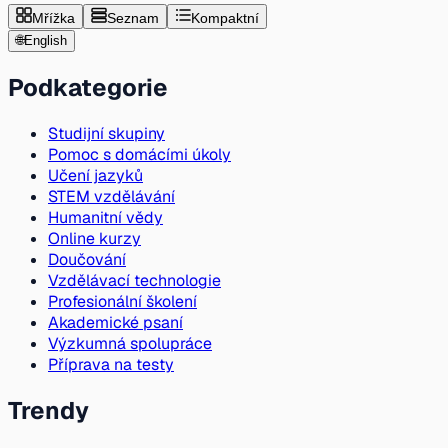
Mřížka
Seznam
Kompaktní
🌐
English
Podkategorie
Studijní skupiny
Pomoc s domácími úkoly
Učení jazyků
STEM vzdělávání
Humanitní vědy
Online kurzy
Doučování
Vzdělávací technologie
Profesionální školení
Akademické psaní
Výzkumná spolupráce
Příprava na testy
Trendy