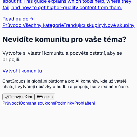
about fit. This guide explains which tools help, where they
fail, and how to get higher-quality content from them.
Read guide →
Průvodci
Všechny kategorie
Trendující skupiny
Nové skupiny
Nevidíte komunitu pro vaše téma?
Vytvořte si vlastní komunitu a pozvěte ostatní, aby se
připojili.
Vytvořit komunitu
ChatGroups je globální platforma pro AI komunity, kde uživatelé
chatují, vytvářejí obrázky a hudbu a propojují se v reálném čase.
🌙
Tmavý režim
🌐
English
Průvodci
Ochrana soukromí
Podmínky
Prohlášení