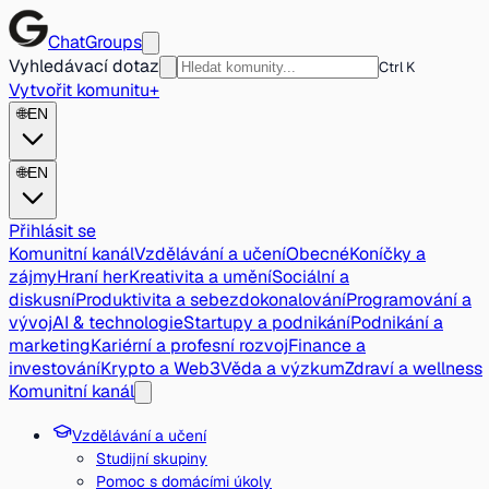
ChatGroups
Vyhledávací dotaz
Ctrl K
Vytvořit komunitu
+
🌐
EN
🌐
EN
Přihlásit se
Komunitní kanál
Vzdělávání a učení
Obecné
Koníčky a
zájmy
Hraní her
Kreativita a umění
Sociální a
diskusní
Produktivita a sebezdokonalování
Programování a
vývoj
AI & technologie
Startupy a podnikání
Podnikání a
marketing
Kariérní a profesní rozvoj
Finance a
investování
Krypto a Web3
Věda a výzkum
Zdraví a wellness
Komunitní kanál
Vzdělávání a učení
Studijní skupiny
Pomoc s domácími úkoly