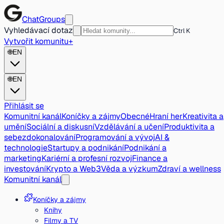
ChatGroups
Vyhledávací dotaz
Ctrl K
Vytvořit komunitu
+
🌐
EN
🌐
EN
Přihlásit se
Komunitní kanál
Koníčky a zájmy
Obecné
Hraní her
Kreativita a
umění
Sociální a diskusní
Vzdělávání a učení
Produktivita a
sebezdokonalování
Programování a vývoj
AI &
technologie
Startupy a podnikání
Podnikání a
marketing
Kariérní a profesní rozvoj
Finance a
investování
Krypto a Web3
Věda a výzkum
Zdraví a wellness
Komunitní kanál
Koníčky a zájmy
Knihy
Filmy a TV