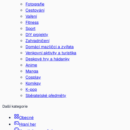
Fotografie
Cestování
Vaření
Fitness
Sport
DIY projekty
Zahradničení
Domácí mazlíčci a zvířata
Venkovní aktivity a turistika
Deskové hry a hádanky
Anime
Manga
Cosplay
Komiksy
K-pop
Sběratelské předměty
Další kategorie
Obecné
Hraní her