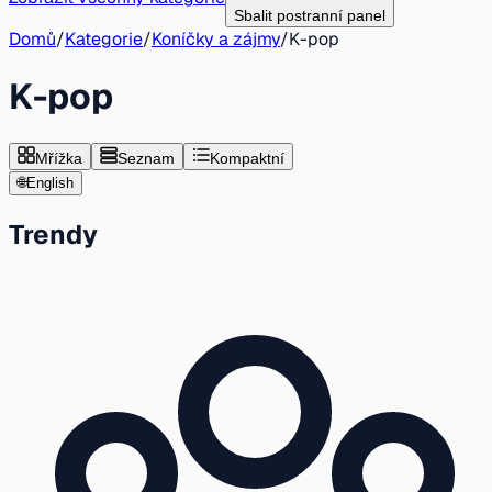
Sbalit postranní panel
Domů
/
Kategorie
/
Koníčky a zájmy
/
K-pop
K-pop
Mřížka
Seznam
Kompaktní
🌐
English
Trendy